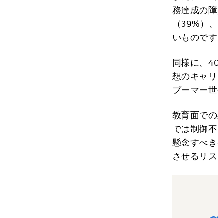
務達成の障
（39%）
いものです
同様に、4
想のキャリ
ブーマー世
教育面での
では制御不
懸念すべき
させるリス