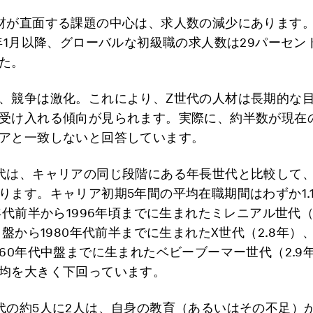
材が直面する課題の中心は、求人数の減少にあります
4年1月以降、グローバルな初級職の求人数は29パーセン
た。
、競争は激化。これにより、Z世代の人材は長期的な
受け入れる傾向が見られます。実際に、約半数が現在
アと一致しないと回答しています。
代は、キャリアの同じ段階にある年長世代と比較して
ります。キャリア初期5年間の平均在職期間はわずか1.
0年代前半から1996年頃までに生まれたミレニアル世代（
中盤から1980年代前半までに生まれたX世代（2.8年）、
960年代中盤までに生まれたベビーブーマー世代（2.9
均を大きく下回っています。
代の約5人に2人は、自身の教育（あるいはその不足）