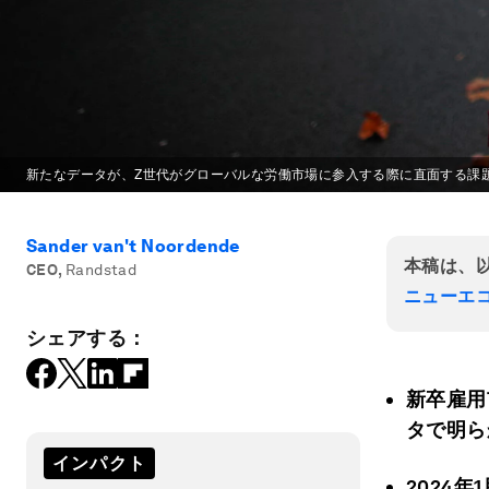
新たなデータが、Z世代がグローバルな労働市場に参入する際に直面する課
Sander van't Noordende
本稿は、
CEO
,
Randstad
ニューエ
シェアする：
新卒雇用
タで明ら
インパクト
2024
年1