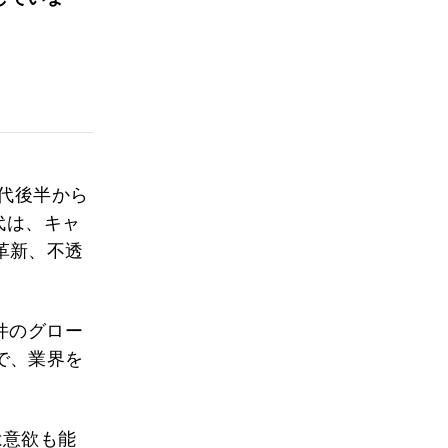
年代後半から
代は、キャ
革新、不透
万件のグロー
で、業界を
は意欲も能