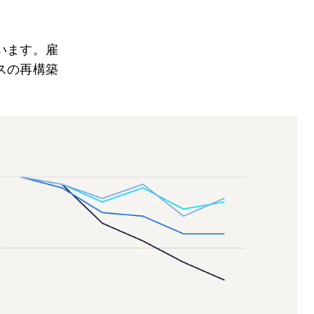
。
います。雇
スの再構築