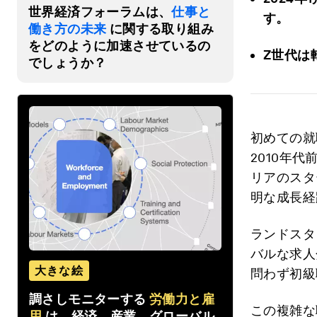
世界経済フォーラムは、
仕事と
す。
働き方の未来
に関する取り組み
をどのように加速させているの
Z
世代は
でしょうか？
初めての就
2010年
リアのスタ
明な成長経
ランドスタッ
バルな求人
大きな絵
問わず初級
調さしモニターする
労働力と雇
この複雑な
用
は、経済、産業、グローバル