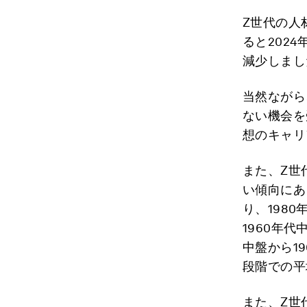
Z世代の人
ると202
減少しまし
当然ながら
ない機会を
想のキャリ
また、Z世
い傾向にあ
り、198
1960年代
中盤から1
段階での平
また、Z世