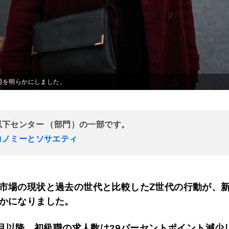
題を明らかにしました。
以下センター （部門）の一部です。
コノミーとソサエティ
市場の現状と過去の世代と比較したZ
世代の行動が、
かになりました。
月以降、初級職の求人数は29
パーセントポイント減少