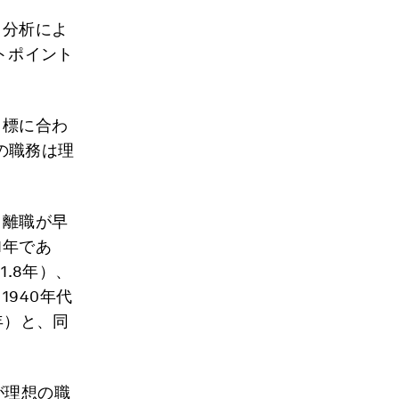
。分析によ
トポイント
目標に合わ
の職務は理
、離職が早
1年であ
1.8年）、
1940年代
年）と、同
が理想の職