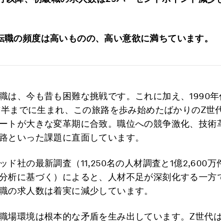
転職の頻度は高いものの、高い意欲に満ちています。
職は、今も昔も困難な挑戦です。これに加え、1990
代前半までに生まれ、この旅路を歩み始めたばかりのZ世
ートが大きな変革期に合致。職位への競争激化、技術
路といった課題に直面しています。
ド社の最新調査（11,250名の人材調査と1億2,600
分析に基づく）によると、人材不足が深刻化する一方
職の求人数は着実に減少しています。
職場環境は根本的な矛盾を生み出しています。Z世代