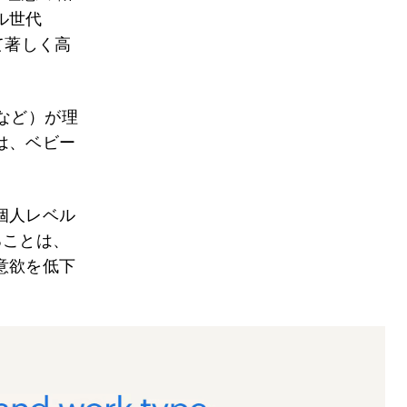
ル世代
て著しく高
など）が理
は、ベビー
個人レベル
ることは、
意欲を低下