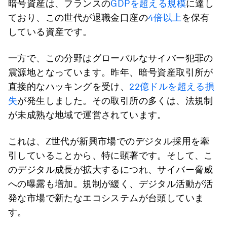
暗号資産は、フランスの
GDPを超える規模
に達し
ており、この世代が退職金口座の
4倍以上
を保有
している資産です。
一方で、この分野はグローバルなサイバー犯罪の
震源地となっています。昨年、暗号資産取引所が
直接的なハッキングを受け、
22億ドルを超える損
失
が発生しました。その取引所の多くは、法規制
が未成熟な地域で運営されています。
これは、Z世代が新興市場でのデジタル採用を牽
引していることから、特に顕著です。そして、こ
のデジタル成長が拡大するにつれ、サイバー脅威
への曝露も増加。規制が緩く、デジタル活動が活
発な市場で新たなエコシステムが台頭していま
す。