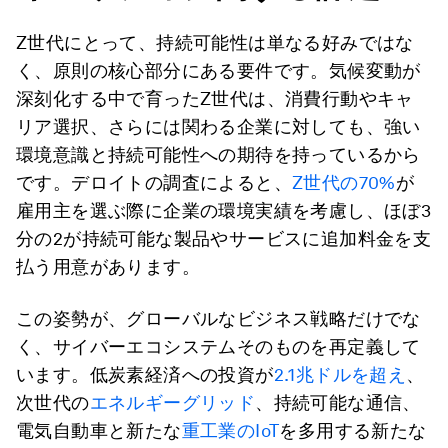
Z世代にとって、持続可能性は単なる好みではな
く、原則の核心部分にある要件です。気候変動が
深刻化する中で育ったZ世代は、消費行動やキャ
リア選択、さらには関わる企業に対しても、強い
環境意識と持続可能性への期待を持っているから
です。デロイトの調査によると、
Z世代の70%
が
雇用主を選ぶ際に企業の環境実績を考慮し、ほぼ3
分の2が持続可能な製品やサービスに追加料金を支
払う用意があります。
この姿勢が、グローバルなビジネス戦略だけでな
く、サイバーエコシステムそのものを再定義して
います。低炭素経済への投資が
2.1兆ドルを超え
、
次世代の
エネルギーグリッド
、持続可能な通信、
電気自動車と新たな
重工業のIoT
を多用する新たな