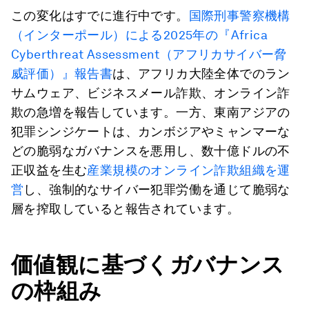
この変化はすでに進行中です。
国際刑事警察機構
（インターポール）による2025年の『Africa
Cyberthreat Assessment（アフリカサイバー脅
威評価）』報告書
は、アフリカ大陸全体でのラン
サムウェア、ビジネスメール詐欺、オンライン詐
欺の急増を報告しています。一方、東南アジアの
犯罪シンジケートは、カンボジアやミャンマーな
どの脆弱なガバナンスを悪用し、数十億ドルの不
正収益を生む
産業規模のオンライン詐欺組織を運
営
し、強制的なサイバー犯罪労働を通じて脆弱な
層を搾取していると報告されています。
価値観に基づくガバナンス
の枠組み