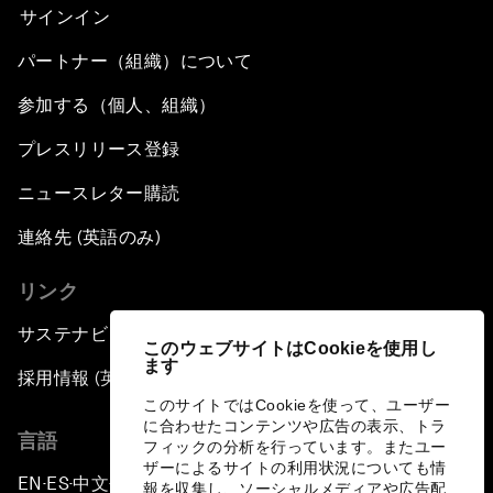
サインイン
パートナー（組織）について
参加する（個人、組織）
プレスリリース登録
ニュースレター購読
連絡先 (英語のみ)
リンク
サステナビリティへの取り組み
このウェブサイトはCookieを使用し
ます
採用情報 (英語のみ)
このサイトではCookieを使って、ユーザー
に合わせたコンテンツや広告の表示、トラ
言語
フィックの分析を行っています。またユー
ザーによるサイトの利用状況についても情
EN
ES
中文
日本語
▪
▪
▪
報を収集し、ソーシャルメディアや広告配