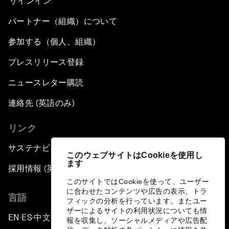
サインイン
パートナー（組織）について
参加する（個人、組織）
プレスリリース登録
ニュースレター購読
連絡先 (英語のみ)
リンク
サステナビリティへの取り組み
このウェブサイトはCookieを使用し
ます
採用情報 (英語のみ)
このサイトではCookieを使って、ユーザー
に合わせたコンテンツや広告の表示、トラ
言語
フィックの分析を行っています。またユー
ザーによるサイトの利用状況についても情
EN
ES
中文
日本語
▪
▪
▪
報を収集し、ソーシャルメディアや広告配