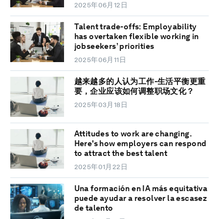
2025年06月12日
Talent trade-offs: Employability
has overtaken flexible working in
jobseekers’ priorities
2025年06月11日
越来越多的人认为工作-生活平衡更重
要，企业应该如何调整职场文化？
2025年03月18日
Attitudes to work are changing.
Here's how employers can respond
to attract the best talent
2025年01月22日
Una formación en IA más equitativa
puede ayudar a resolver la escasez
de talento