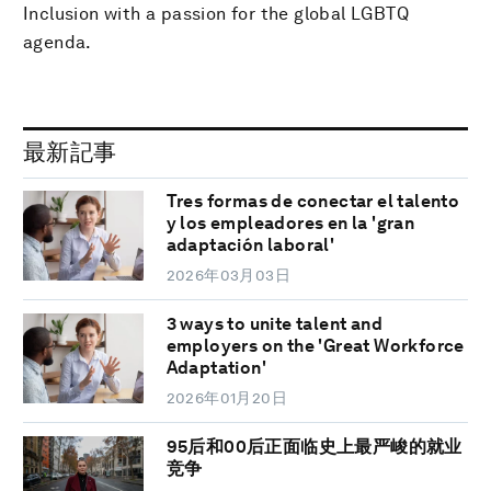
Inclusion with a passion for the global LGBTQ
agenda.
最新記事
Tres formas de conectar el talento
y los empleadores en la 'gran
adaptación laboral'
2026年03月03日
3 ways to unite talent and
employers on the 'Great Workforce
Adaptation'
2026年01月20日
95后和00后正面临史上最严峻的就业
竞争