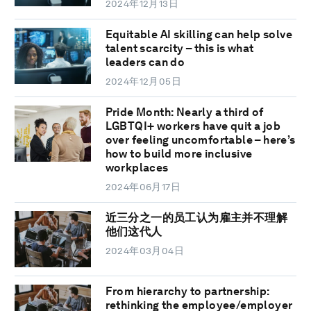
2024年12月13日
Equitable AI skilling can help solve
talent scarcity – this is what
leaders can do
2024年12月05日
Pride Month: Nearly a third of
LGBTQI+ workers have quit a job
over feeling uncomfortable – here’s
how to build more inclusive
workplaces
2024年06月17日
近三分之一的员工认为雇主并不理解
他们这代人
2024年03月04日
From hierarchy to partnership:
rethinking the employee/employer