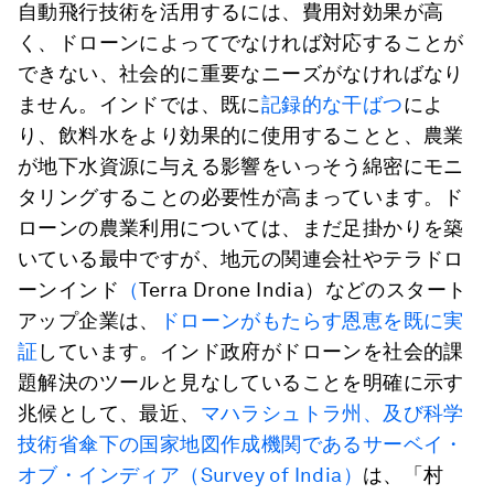
自動飛行技術を活用するには、費用対効果が高
く、ドローンによってでなければ対応することが
できない、社会的に重要なニーズがなければなり
ません。インドでは、既に
記録的な干ばつ
によ
り、飲料水をより効果的に使用することと、農業
が地下水資源に与える影響をいっそう綿密にモニ
タリングすることの必要性が高まっています。ド
ローンの農業利用については、まだ足掛かりを築
いている最中ですが、地元の関連会社やテラドロ
ーンインド
（
Terra Drone India）などのスタート
アップ企業は、
ドローンがもたらす恩恵を既に実
証
しています。インド政府がドローンを社会的課
題解決のツールと見なしていることを明確に示す
兆候として、最近、
マハラシュトラ州、及び科学
技術省傘下の国家地図作成機関であるサーベイ・
オブ・インディア（Survey of India）
は、「村