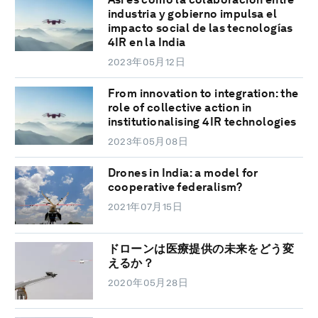
industria y gobierno impulsa el
impacto social de las tecnologías
4IR en la India
2023年05月12日
From innovation to integration: the
role of collective action in
institutionalising 4IR technologies
2023年05月08日
Drones in India: a model for
cooperative federalism?
2021年07月15日
ドローンは医療提供の未来をどう変
えるか？
2020年05月28日