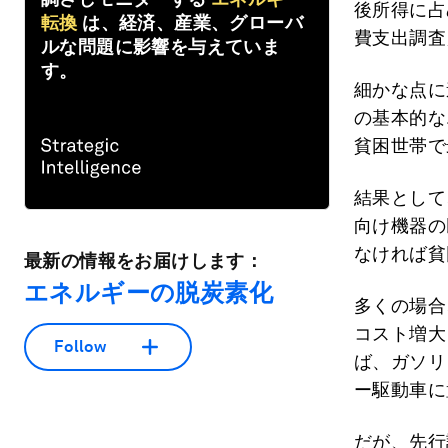
後所得に占
転換
は、経済、産業、グローバ
費支出調査
ルな問題に影響を与えていま
す。
細かな点に
の基本的な
貧困世帯で
結果として
向け機器の
なければ貧
最新の情報をお届けします：
エネルギーの脱炭素化
多くの場合
コスト増大
Follow
ば、ガソリ
ー駆動車に
だが、先行