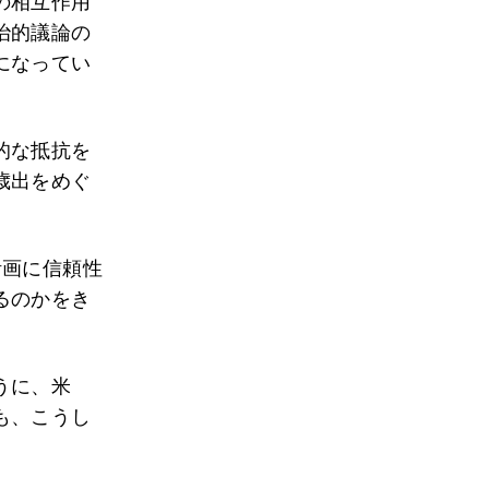
の相互作用
治的議論の
になってい
的な抵抗を
歳出をめぐ
。
計画に信頼性
るのかをき
うに、米
も、こうし