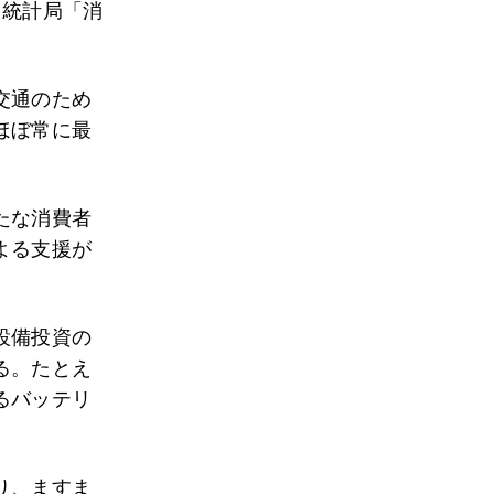
働統計局「消
交通のため
ほぼ常に最
たな消費者
よる支援が
設備投資の
る。たとえ
るバッテリ
り、ますま