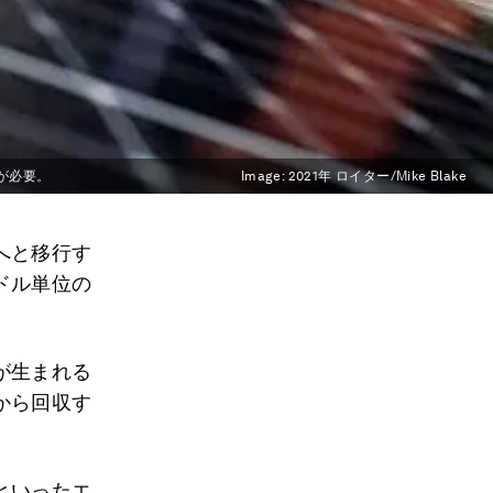
が必要。
Image:
2021年 ロイター/Mike Blake
へと移行す
ドル単位の
が生まれる
から回収す
といったエ