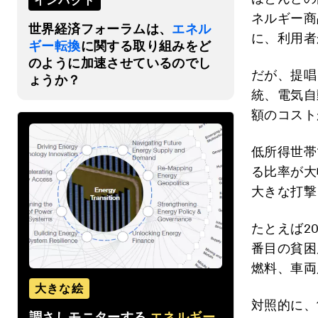
インパクト
ネルギー商
世界経済フォーラムは、
エネル
に、利用者
ギー転換
に関する取り組みをど
のように加速させているのでし
だが、提唱
ょうか？
統、電気自
額のコスト
低所得世帯
る比率が大
大きな打撃
たとえば2
番目の貧困
燃料、車両
大きな絵
対照的に、
調さしモニターする
エネルギー