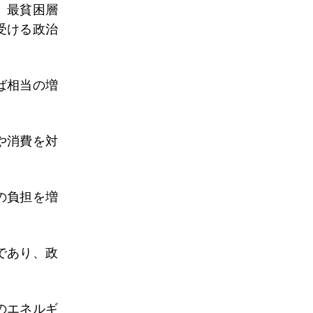
、最貧困層
受ける政治
ば相当の増
や消費を対
。
の負担を増
であり、政
のエネルギ