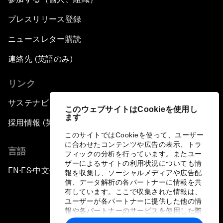
プレスリリース登録
ニュースレター購読
連絡先 (英語のみ)
リンク
サステナビリティへの取り組み
このウェブサイトはCookieを使用し
ます
採用情報 (英語のみ)
このサイトではCookieを使って、ユーザー
に合わせたコンテンツや広告の表示、トラ
言語
フィックの分析を行っています。またユー
ザーによるサイトの利用状況についても情
EN
ES
中文
日本語
▪
▪
▪
報を収集し、ソーシャルメディアや広告配
信、データ解析の各パートナーに情報を共
有しています。ここで収集された情報は、
ユーザーが各パートナーに提供した他の情
報や各パートナーのサービスを使用した際
に収集された情報と組み合わされ、各パー