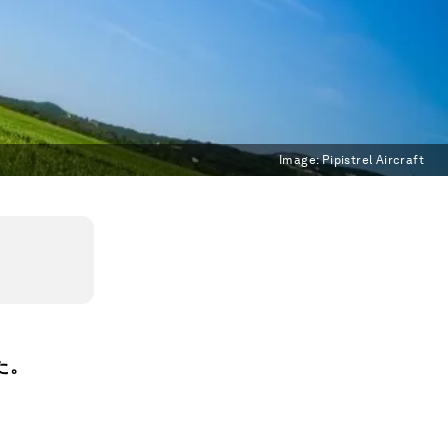
Image:
Pipistrel Aircraft
た。