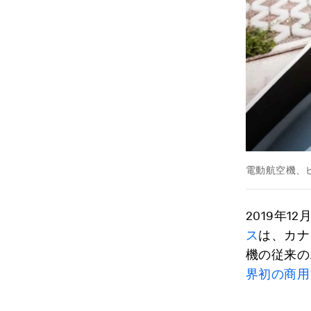
電動航空機、ピ
2019年
ス
は、カナ
機の従来の
界初の商用