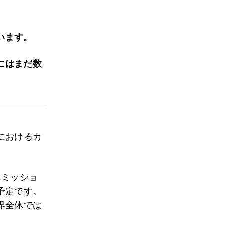
います。
にはまだ数
におけるカ
エミッショ
予定です。
界全体では