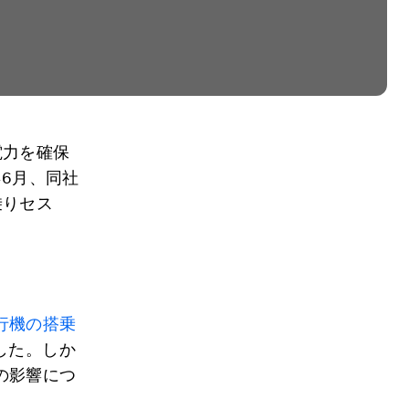
電力を確保
年6月、同社
乗りセス
。
行機の搭乗
した。しか
の影響につ