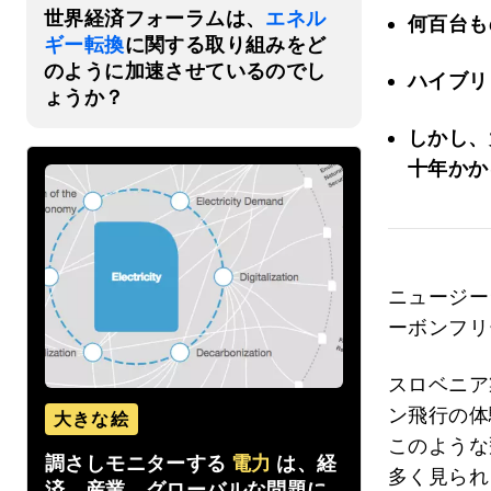
世界経済フォーラムは、
エネル
何百台も
ギー転換
に関する取り組みをど
のように加速させているのでし
ハイブリ
ょうか？
しかし、
十年かか
ニュージー
ーボンフリ
スロベニア
ン飛行の体
大きな絵
このような
調さしモニターする
電力
は、経
多く見られ
済、産業、グローバルな問題に