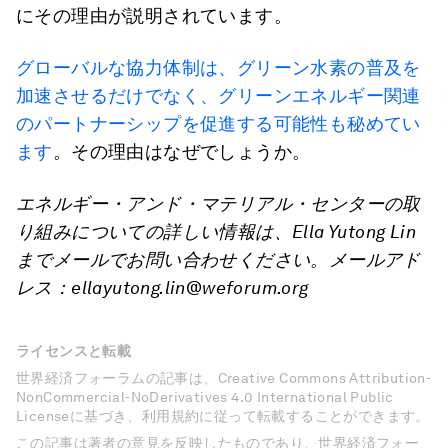
にその理由が説明されています。
グローバルな協力体制は、グリーン水素の普及を
加速させるだけでなく、グリーンエネルギー関連
のパートナーシップを促進する可能性も秘めてい
ます
。その理由はなぜでしょうか。
エネルギー・アンド・マテリアル・センターの取
り組みについての詳しい情報は、
Ella Yutong Lin
までメールでお問い合わせください。メールアド
レス：
ellayutong.lin@weforum.org
ライセンスと転載
世界経済フォーラムの記事は、Creative Commons Attribution-
NonCommercial-NoDerivatives 4.0 International Public
Licenseに基づき、利用規約に従って転載することができます。
この記事は著者の意見を反映したものであり、世界経済フォー