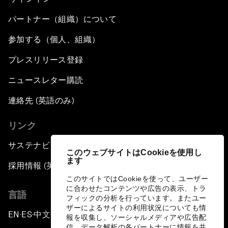
パートナー（組織）について
参加する（個人、組織）
プレスリリース登録
ニュースレター購読
連絡先 (英語のみ)
リンク
サステナビリティへの取り組み
このウェブサイトはCookieを使用し
ます
採用情報 (英語のみ)
このサイトではCookieを使って、ユーザー
に合わせたコンテンツや広告の表示、トラ
言語
フィックの分析を行っています。またユー
ザーによるサイトの利用状況についても情
EN
ES
中文
日本語
▪
▪
▪
報を収集し、ソーシャルメディアや広告配
信、データ解析の各パートナーに情報を共