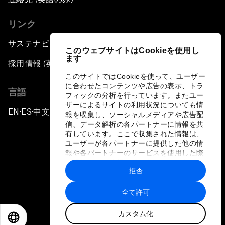
リンク
サステナビリティへの取り組み
このウェブサイトはCookieを使用し
ます
採用情報 (英語のみ)
このサイトではCookieを使って、ユーザー
に合わせたコンテンツや広告の表示、トラ
言語
フィックの分析を行っています。またユー
ザーによるサイトの利用状況についても情
EN
ES
中文
日本語
▪
▪
▪
報を収集し、ソーシャルメディアや広告配
信、データ解析の各パートナーに情報を共
有しています。ここで収集された情報は、
ユーザーが各パートナーに提供した他の情
報や各パートナーのサービスを使用した際
に収集された情報と組み合わされ、各パー
拒否
トナーによって使用されることがありま
プライバシーポリシーと利用規約
す。
全て許可
サイトマップ
カスタム化
©
2026
世界経済フォーラム
EN
ES
中文
日本語