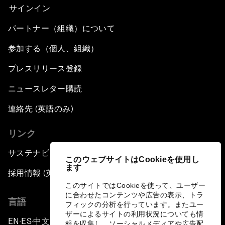
サインイン
パートナー（組織）について
参加する（個人、組織）
プレスリリース登録
ニュースレター購読
連絡先 (英語のみ)
リンク
サステナビリティへの取り組み
このウェブサイトはCookieを使用し
ます
採用情報 (英語のみ)
このサイトではCookieを使って、ユーザー
に合わせたコンテンツや広告の表示、トラ
言語
フィックの分析を行っています。またユー
ザーによるサイトの利用状況についても情
EN
ES
中文
日本語
▪
▪
▪
報を収集し、ソーシャルメディアや広告配