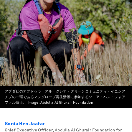
アブダビのアブドゥラ・アル・グレア・グリーンコミュニティ・イニシア
チブの一環であるマングローブ再生活動に参加するソニア・ベン・ジャア
ファル博士。
Image:
Abdulla Al Ghurair Foundation
Sonia Ben Jaafar
Chief Executive Officer
,
Abdulla Al Ghurair Foundation for