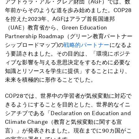
アブドゥラ・アル・グレア財団（AGF）では、数
年前からそのような道を歩み始めました。COP28
を控えた2023年、AGFはアラブ首長国連邦
（UAE）教育省から、Green Education
Partnership Roadmap（グリーン教育パートナー
シップロードマップ)の
戦略的パートナー
になるよ
う要請されました。その目的は、「環境にポジテ
ィブな影響を与える意思決定をするために必要な
知識とリソースを学生に提供」することにより、
未来を積極的に形作ることでした。
COP28では、世界中の学習者が気候変動に対応で
きるようにすることを目的とした、世界的なイニ
シアチブである「Declaration on Education and
Climate Change（教育と気候変動に関する宣
言）」が発表されました。現在までに90カ国がこ