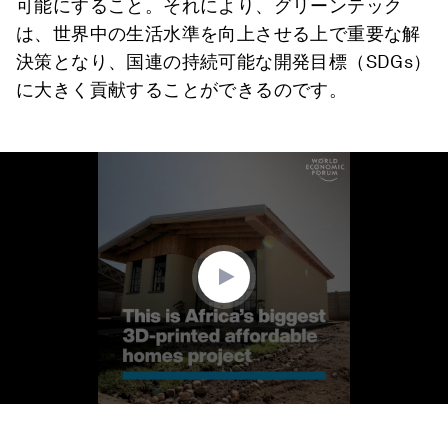
可能にすること。それにより、グリーンテック
は、世界中の生活水準を向上させる上で重要な解
決策となり、国連の持続可能な開発目標（SDGs）
に大きく貢献することができるのです。
0
seconds
of
1
minute,
21
seconds