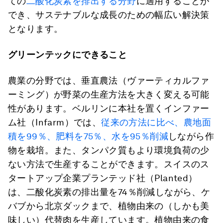
ての
二酸化炭素を排出する分野
に適用することが
でき、サステナブルな成長のための幅広い解決策
となります。
グリーンテックにできること
農業の分野では、垂直農法（ヴァーティカルファ
ーミング）が野菜の生産方法を大きく変える可能
性があります。ベルリンに本社を置くインファー
ム社（Infarm）では、
従来の方法に比べ、農地面
積を99％、肥料を75％、水を95％削減
しながら作
物を栽培。また、タンパク質もより環境負荷の少
ない方法で生産することができます。スイスのス
タートアップ企業プランテッド社（Planted）
は、二酸化炭素の排出量を74％削減しながら、ケ
バブから北京ダックまで、植物由来の（しかも美
味しい）代替肉を生産しています。植物由来の食