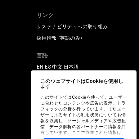
リンク
サステナビリティへの取り組み
採用情報 (英語のみ)
て
言語
EN
ES
中文
日本語
▪
▪
▪
このウェブサイトはCookieを使用し
ます
このサイトではCookieを使って、ユーザー
に合わせたコンテンツや広告の表示、トラ
フィックの分析を行っています。またユー
ザーによるサイトの利用状況についても情
報を収集し、ソーシャルメディアや広告配
信、データ解析の各パートナーに情報を共
有しています。ここで収集された情報は、
ユーザーが各パートナーに提供した他の情