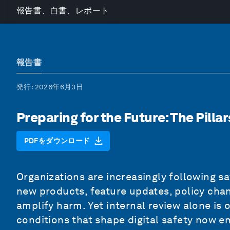
報告書、白書、レポート
報告書
発行
: 2026年6月3日
Preparing for the Future: The Pillar
PDFをダウンロード
Organizations are increasingly following s
new products, feature updates, policy cha
amplify harm. Yet internal review alone is o
conditions that shape digital safety now e