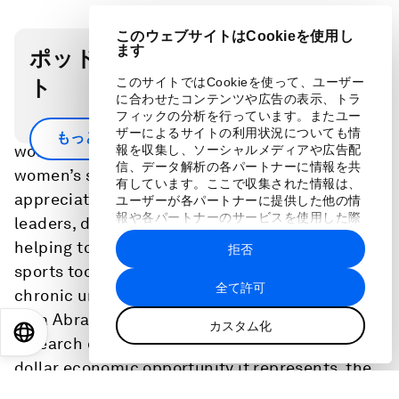
このウェブサイトはCookieを使用し
ます
ポッドキャスト・トランスクリプ
ト
このサイトではCookieを使って、ユーザー
に合わせたコンテンツや広告の表示、トラ
フィックの分析を行っています。またユー
How can we fix leadership pipelines? Invest in
ザーによるサイトの利用状況についても情
もっと見る
women’s sports. Data shows that investment in
報を収集し、ソーシャルメディアや広告配
信、データ解析の各パートナーに情報を共
women’s sports creates a powerful yet under-
有しています。ここで収集された情報は、
appreciated talent pipeline, building future
ユーザーが各パートナーに提供した他の情
報や各パートナーのサービスを使用した際
leaders, driving high-performing teams and
に収集された情報と組み合わされ、各パー
helping to close the gender gap. But girls leave
拒否
トナーによって使用されることがありま
す。
sports too early and elite women's sports faces
全て許可
chronic under investment. Deloitte US Chair
Lara Abrash shares insights from the firm’s
カスタム化
EN
ES
中文
日本語
research on women’s sports – both the billion-
dollar economic opportunity it represents, the
challenges the sector faces, and the unsung