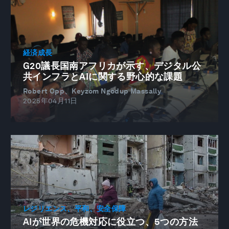
経済成長
G20議長国南アフリカが示す、デジタル公
共インフラとAIに関する野心的な課題
Robert Opp、Keyzom Ngodup Massally
2025年04月11日
レジリエンス、平和、安全保障
AIが世界の危機対応に役立つ、5つの方法