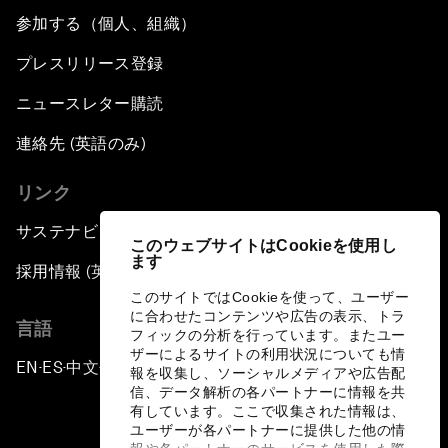
参加する（個人、組織）
プレスリリース登録
ニュースレター購読
連絡先 (英語のみ)
リンク
サステナビリティへの取り組み
このウェブサイトはCookieを使用し
ます
採用情報 (英語のみ)
このサイトではCookieを使って、ユーザー
に合わせたコンテンツや広告の表示、トラ
言語
フィックの分析を行っています。またユー
ザーによるサイトの利用状況についても情
EN
ES
中文
日本語
▪
▪
▪
報を収集し、ソーシャルメディアや広告配
信、データ解析の各パートナーに情報を共
有しています。ここで収集された情報は、
ユーザーが各パートナーに提供した他の情