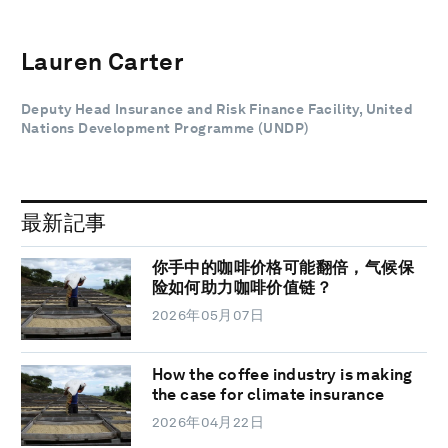
Lauren Carter
Deputy Head Insurance and Risk Finance Facility, United
Nations Development Programme (UNDP)
最新記事
你手中的咖啡价格可能翻倍，气候保
险如何助力咖啡价值链？
2026年05月07日
How the coffee industry is making
the case for climate insurance
2026年04月22日