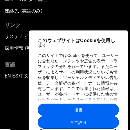
連絡先 (英語のみ)
リンク
サステナビリティへの取り組み
このウェブサイトはCookieを使用し
ます
採用情報 (英語のみ)
このサイトではCookieを使って、ユーザー
に合わせたコンテンツや広告の表示、トラ
言語
フィックの分析を行っています。またユー
ザーによるサイトの利用状況についても情
EN
ES
中文
日本語
▪
▪
▪
報を収集し、ソーシャルメディアや広告配
信、データ解析の各パートナーに情報を共
有しています。ここで収集された情報は、
ユーザーが各パートナーに提供した他の情
報や各パートナーのサービスを使用した際
に収集された情報と組み合わされ、各パー
拒否
トナーによって使用されることがありま
プライバシーポリシーと利用規約
す。
全て許可
サイトマップ