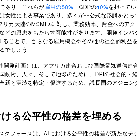
）であり、これらが
雇用の80%
、GDPの
40%
を担ってい
%は女性による事業であり、多くが非公式な形態をとっ
アフリカ大陸のMSMEsに対し、業務効率、資金へのア
などの恩恵をもたらす可能性があります。開発インパ
入することで、さらなる雇用機会やその他の社会的利益
るでしょう。
国連開発計画）は、アフリカ連合および国際電気通信連合
国政府、人々、そして地球のために、DPIの社会的・
革新と実装を特定・促進するため、議長国のアジェン
おける公平性の格差を埋める
Iタスクフォースは、AIにおける公平性の格差が新たなデ