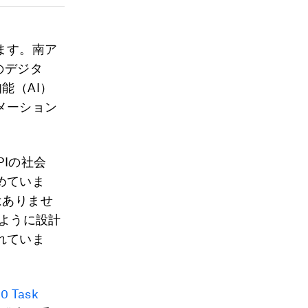
ます。南ア
のデジタ
能（AI）
メーション
Iの社会
めていま
はありませ
のように設計
れていま
0 Task