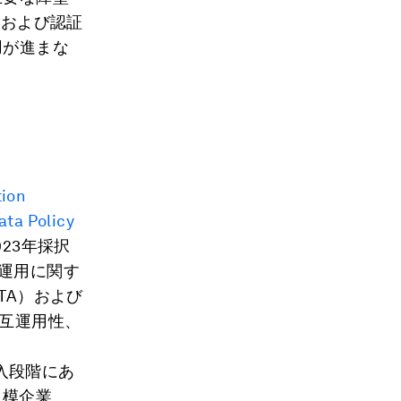
Dおよび認証
用が進まな
tion
ata Policy
23年採択
互運用に関す
TA）および
相互運用性、
入段階にあ
規模企業