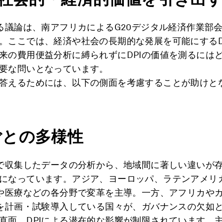
する議論は、南アフリカによるG20デジタル経済作業部
。ここでは、経済や社会の長期的な発展を可能にするD
来の費用便益分析に縛られずにDPIの価値を測るには
要な問いとなっています。
答えるためには、以下の側面を考慮することが助けと
ごとの多様性
で収集したデータの分析から、地域間に著しい違いが
になっています。アジア、ヨーロッパ、ラテンアメリ
育や医療などの各分野で変革を主導。一方、アフリカや
Iを計画・試験導入している国々が、ガバナンスの欠如
直面。DPIによる潜在的な影響が制限されています。