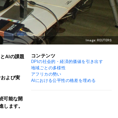
Image:
REUTERS
コンテンツ
とAIの課題
DPIの社会的・経済的価値を引き出す
地域ごとの多様性
アフリカの勢い
計および実
AIにおける公平性の格差を埋める
持続可能な開
推進します。