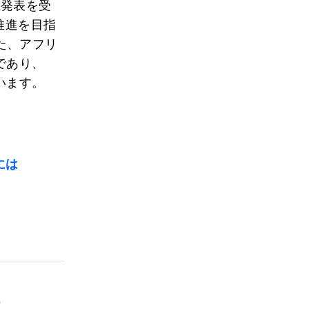
立発表を受
推進を目指
た、アフリ
であり、
います。
には
す