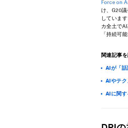
Force on Ar
け、G20
しています
カ全土でA
「持続可能
関連記事を
AIが「
AIやテ
AIに関
DPI