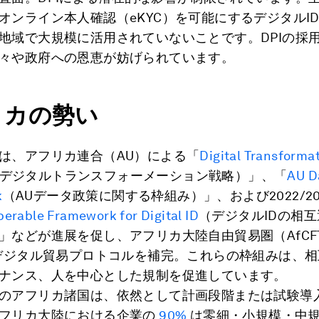
オンライン本人確認（eKYC）を可能にするデジタルI
地域で大規模に活用されていないことです。DPIの採
々や政府への恩恵が妨げられています。
リカの勢い
は、アフリカ連合（AU）による「
Digital Transforma
デジタルトランスフォーメーション戦略）」、「
AU D
k
（AUデータ政策に関する枠組み）」、および2022/20
perable Framework for Digital ID
（デジタルIDの相
」などが進展を促し、アフリカ大陸自由貿易圏（AfCF
のデジタル貿易プロトコルを補完。これらの枠組みは、
ナンス、人を中心とした規制を促進しています。
のアフリカ諸国は、依然として計画段階または試験導
フリカ大陸における企業の
90%
は零細・小規模・中