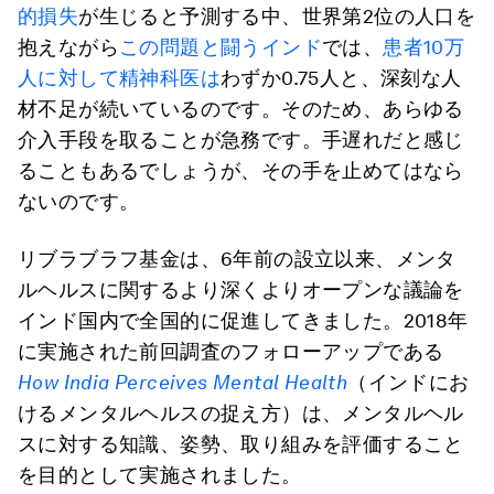
的損失
が生じると予測する中、世界第2位の人口を
抱えながら
この問題と闘うインド
では、
患者10万
人に対して精神科医は
わずか0.75人と、深刻な人
材不足が続いているのです。そのため、あらゆる
介入手段を取ることが急務です。手遅れだと感じ
ることもあるでしょうが、その手を止めてはなら
ないのです。
リブラブラフ基金は、6年前の設立以来、メンタ
ルヘルスに関するより深くよりオープンな議論を
インド国内で全国的に促進してきました。2018年
に実施された前回調査のフォローアップである
How India Perceives Mental Health
（インドにお
けるメンタルヘルスの捉え方）は、メンタルヘル
スに対する知識、姿勢、取り組みを評価すること
を目的として実施されました。