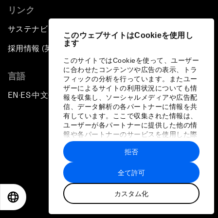
リンク
サステナビリティへの取り組み
このウェブサイトはCookieを使用し
ます
採用情報 (英語のみ)
このサイトではCookieを使って、ユーザー
に合わせたコンテンツや広告の表示、トラ
言語
フィックの分析を行っています。またユー
ザーによるサイトの利用状況についても情
EN
ES
中文
日本語
▪
▪
▪
報を収集し、ソーシャルメディアや広告配
信、データ解析の各パートナーに情報を共
有しています。ここで収集された情報は、
ユーザーが各パートナーに提供した他の情
報や各パートナーのサービスを使用した際
に収集された情報と組み合わされ、各パー
拒否
トナーによって使用されることがありま
プライバシーポリシーと利用規約
す。
全て許可
サイトマップ
カスタム化
©
2026
世界経済フォーラム
EN
ES
中文
日本語