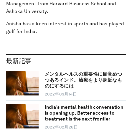
Management from Harvard Business School and
Ashoka University.
Anisha has a keen interest in sports and has played
golf for India.
最新記事
メンタルヘルスの重要性に目覚めつ
つあるインド。治療をより身近なも
のにするには
2022年03月14日
India's mental health conversation
is opening up. Better access to
treatment is the next frontier
2022年02月28日