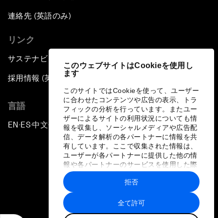
連絡先 (英語のみ)
リンク
サステナビリティへの取り組み
このウェブサイトはCookieを使用し
ます
採用情報 (英語のみ)
このサイトではCookieを使って、ユーザー
に合わせたコンテンツや広告の表示、トラ
言語
フィックの分析を行っています。またユー
ザーによるサイトの利用状況についても情
EN
ES
中文
日本語
▪
▪
▪
報を収集し、ソーシャルメディアや広告配
信、データ解析の各パートナーに情報を共
有しています。ここで収集された情報は、
ユーザーが各パートナーに提供した他の情
報や各パートナーのサービスを使用した際
に収集された情報と組み合わされ、各パー
拒否
トナーによって使用されることがありま
プライバシーポリシーと利用規約
す。
全て許可
サイトマップ