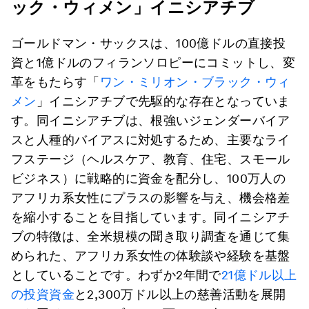
ック・ウィメン」イニシアチブ
ゴールドマン・サックスは、100億ドルの直接投
資と1億ドルのフィランソロピーにコミットし、変
革をもたらす「
ワン・ミリオン・ブラック・ウィ
メン
」イニシアチブで先駆的な存在となっていま
す。同イニシアチブは、根強いジェンダーバイア
スと人種的バイアスに対処するため、主要なライ
フステージ（ヘルスケア、教育、住宅、スモール
ビジネス）に戦略的に資金を配分し、100万人の
アフリカ系女性にプラスの影響を与え、機会格差
を縮小することを目指しています。同イニシアチ
ブの特徴は、全米規模の聞き取り調査を通じて集
められた、アフリカ系女性の体験談や経験を基盤
としていることです。わずか2年間で
21億ドル以上
の投資資金
と2,300万ドル以上の慈善活動を展開