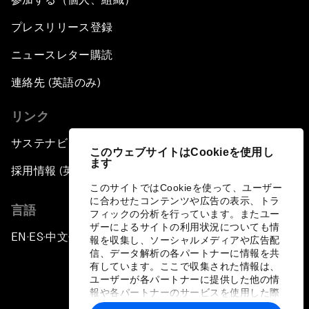
プレスリリース登録
ニュースレター購読
連絡先 (英語のみ)
リンク
サステナビリティへの取り組み
このウェブサイトはCookieを使用し
ます
採用情報 (英語のみ)
このサイトではCookieを使って、ユーザー
に合わせたコンテンツや広告の表示、トラ
言語
フィックの分析を行っています。またユー
ザーによるサイトの利用状況についても情
EN
ES
中文
日本語
▪
▪
▪
報を収集し、ソーシャルメディアや広告配
信、データ解析の各パートナーに情報を共
有しています。ここで収集された情報は、
ユーザーが各パートナーに提供した他の情
報や各パートナーのサービスを使用した際
に収集された情報と組み合わされ、各パー