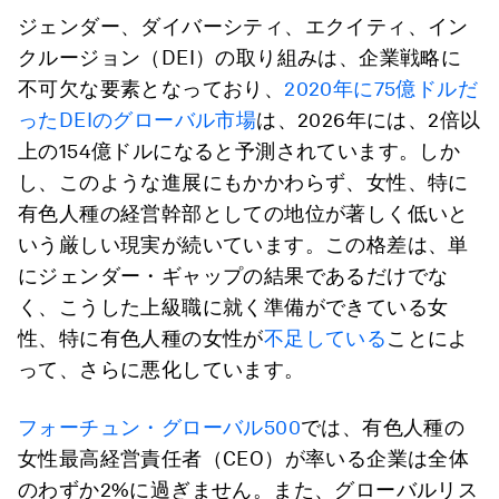
ジェンダー、ダイバーシティ、エクイティ、イン
クルージョン（DEI）の取り組みは、企業戦略に
不可欠な要素となっており、
2020年に75億ドルだ
ったDEIのグローバル市場
は、2026年には、2倍以
上の154億ドルになると予測されています。しか
し、このような進展にもかかわらず、女性、特に
有色人種の経営幹部としての地位が著しく低いと
いう厳しい現実が続いています。この格差は、単
にジェンダー・ギャップの結果であるだけでな
く、こうした上級職に就く準備ができている女
性、特に有色人種の女性が
不足している
ことによ
って、さらに悪化しています。
フォーチュン・グローバル500
では、有色人種の
女性最高経営責任者（CEO）が率いる企業は全体
のわずか2%に過ぎません。また、グローバルリス