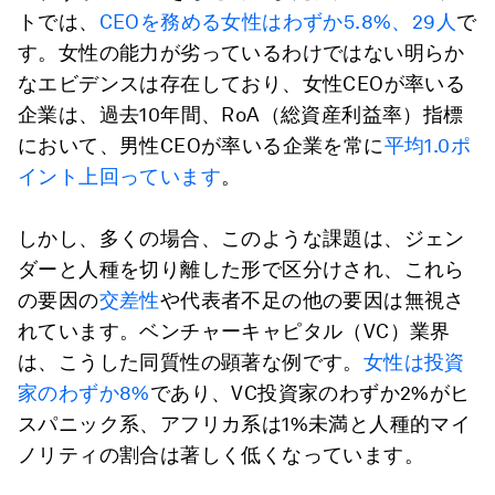
トでは、
CEOを務める女性はわずか5.8%、29人
で
す。女性の能力が劣っているわけではない明らか
なエビデンスは存在しており、女性CEOが率いる
企業は、過去10年間、RoA（総資産利益率）指標
において、男性CEOが率いる企業を常に
平均1.0ポ
イント上回っています
。
しかし、多くの場合、このような課題は、ジェン
ダーと人種を切り離した形で区分けされ、これら
の要因の
交差性
や代表者不足の他の要因は無視さ
れています。ベンチャーキャピタル（VC）業界
は、こうした同質性の顕著な例です。
女性は投資
家のわずか8%
であり、VC投資家のわずか2%がヒ
スパニック系、アフリカ系は1%未満と人種的マイ
ノリティの割合は著しく低くなっています。