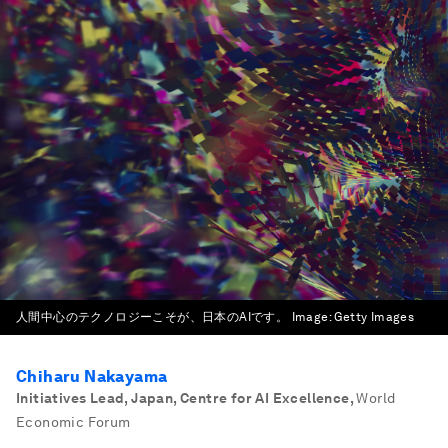
人間中心のテクノロジーこそが、日本のAIです。
Image:
Getty Images
Chiharu Nakayama
Initiatives Lead, Japan, Centre for AI Excellence
,
World
Economic Forum