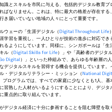
知識とスキルを市民に与える、包括的デジタル教育プ
ればなりません。これは、特に最大の格差が存在する
行き届いていない地域の人々にとって重要です。
ルウェーの「生涯デジタル（
Digital Throughout Life
涯学習を重視し、一人ひとりが技術の進歩に対応でき
れるようにしています。同様に、シンガポールは「生
キル（
Digital Skills for Life
）」や「高齢者のデジタ
Go Digital
）」といった枠組みで、あらゆる年齢層の
なデジタルスキルを習得する機会を提供しています。
ル・デジタルリテラシー・ミッション（
National Digit
」プログラムでは、すべての家庭に少なくとも1人、基
に習熟した人材がいるようにすることにより、デジタ
に重点的に取り組んでいます。
がデジタル経済に十分に参画することを阻む障壁を取