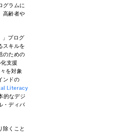
ログラムに
、高齢者や
）」プログ
るスキルを
活のための
ル化支援
人々を対象
インドの
al Literacy
本的なデジ
ル・ディバ
り除くこと