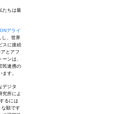
私たちは最
SONアライ
しし、世界
ビスに接続
ジアとアフ
トーンは、
官民連携の
います。
なデジタ
研究所によ
現するには
きな額です