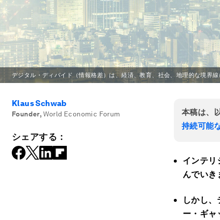
デジタル・ディバイド（情報格差）は、経済、教育、社会、地理的な境界線
Klaus Schwab
本稿は、
Founder
,
World Economic Forum
持続可能な
シェアする：
インテリ
んでいき
しかし、
ー・ギャ