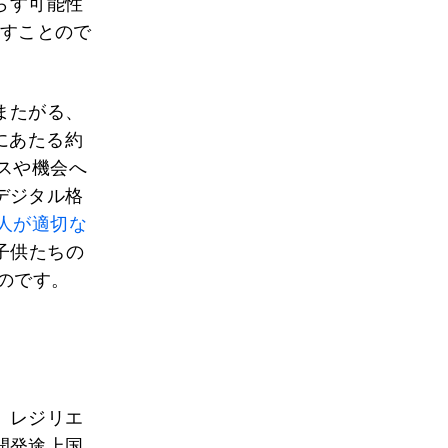
らす可能性
逃すことので
またがる、
にあたる約
スや機会へ
デジタル格
億人が適切な
子供たちの
のです。
、レジリエ
開発途上国