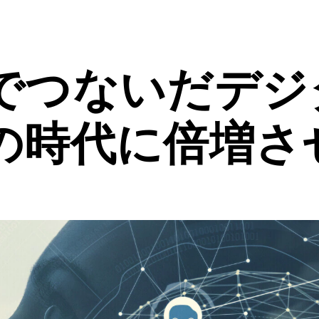
年でつないだデ
Iの時代に倍増さ