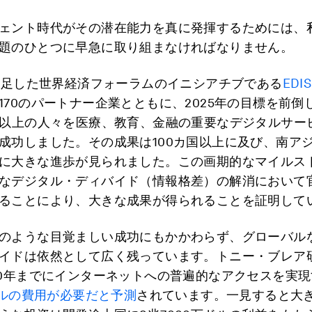
ェント時代がその潜在能力を真に発揮するためには、
題のひとつに早急に取り組まなければなりません。
に発足した世界経済フォーラムのイニシアチブである
EDI
170のパートナー企業とともに、2025年の目標を前倒
人以上の人々を医療、教育、金融の重要なデジタルサー
成功しました。その成果は100カ国以上に及び、南ア
に大きな進歩が見られました。この画期的なマイルス
なデジタル・ディバイド（情報格差）の解消において
ることにより、大きな成果が得られることを証明して
のような目覚ましい成功にもかかわらず、グローバル
イドは依然として広く残っています。トニー・ブレア
30年までにインターネットへの普遍的なアクセスを実
億ドルの費用が必要だと予測
されています。一見すると大