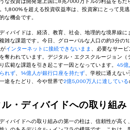
うな投資は開発途上国に8兆7000万ドルの利益をもた
。1,800%を超える投資収益率は、投資家にとって見
的な機会です。
ディバイドは、経済、教育、社会、地理的な境界線に
複雑な課題です。今日、グローバルな人口の約3分の1
々が
インターネットに接続できないまま
、必要なサービ
を奪われています。デジタル・エクスクルージョン（
り広範な課題を引き起こす一因となっています。
45
られず
、
14億人が銀行口座を持たず
、学校に通えない
一途をたどり、今や世界で
2億5,000万人に達している
タル・ディバイドへの取り組み
ディバイドへの取り組みの第一の柱は、信頼性が高く
性）のあるデジタル・インフラの構築です。これは、