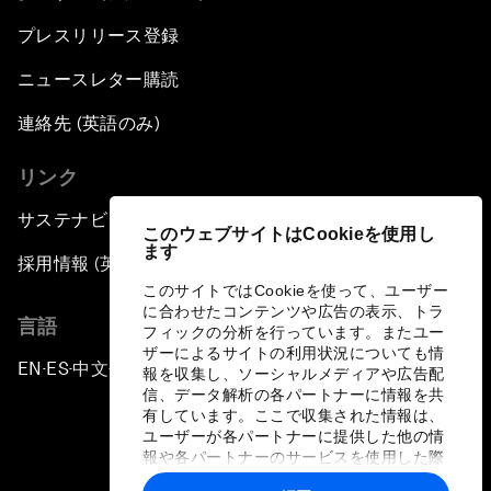
プレスリリース登録
ニュースレター購読
連絡先 (英語のみ)
リンク
サステナビリティへの取り組み
このウェブサイトはCookieを使用し
ます
採用情報 (英語のみ)
このサイトではCookieを使って、ユーザー
に合わせたコンテンツや広告の表示、トラ
言語
フィックの分析を行っています。またユー
ザーによるサイトの利用状況についても情
EN
ES
中文
日本語
▪
▪
▪
報を収集し、ソーシャルメディアや広告配
信、データ解析の各パートナーに情報を共
有しています。ここで収集された情報は、
ユーザーが各パートナーに提供した他の情
報や各パートナーのサービスを使用した際
に収集された情報と組み合わされ、各パー