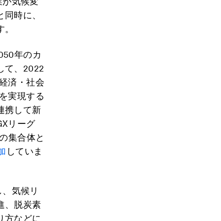
業が気候変
と同時に、
す。
050年のカ
て、2022
経済・社会
を実現する
連携して新
Xリーグ
業の集合体と
加
していま
し、気候リ
進、脱炭素
り方などに