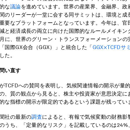
的な
議論
を進めています。世界の産業界、金融界、政
関のリーダーが一堂に会する同サミットは、環境と成
重要なプラットフォームとなっています。今年は、官
減と経済成長の両立に向けた国際的なルールメイキン
0月に、世界のグリーン・トランスフォーメーションの
「国際GX会合（GGX）」と統合した「
GGX×TCFDサ
した。
問い直す
がTCFDへの賛同を表明し、気候関連情報の開示が量
の、質の観点から見ると、株主や投資家が意思決定に
的な指標の開示が限定的であるという課題が残ってい
聞社の最新の
調査
によると、有報で気候変動の財務影
のうち、「定量的なリスク」を記載しているのは24%