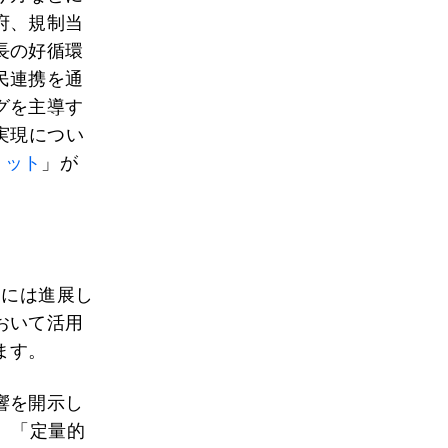
府、規制当
長の好循環
民連携を通
グを主導す
実現につい
ミット
」が
的には進展し
おいて活用
ます。
響を開示し
、「定量的