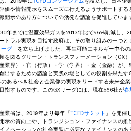
は、2019年に
TCFDコンソーシアム
を設立し、日本企
評価や情報開示をスムーズに行えるようサポートする
報開示のあり方についての活発な議論を促進していま
30年までに温室効果ガスを2013年比で46%削減し、2
ートラル実現を目指す政府は、その取り組みの一つとし
リーグ
」を立ち上げました。再生可能エネルギー中心の
換を図るグリーン・トランスフォーメーション（GX）
産業界）・官（行政）・学（学界）・金（金融）が、
創出するための議論と実践の場としての役割を果たすG
0年のあるべき社会と企業像の実現をリードする未来企
目指すものです。このGXリーグには、現在566社が
参
産業省は、2019年より毎年「
TCFDサミット
」を開催
開示の質向上や、トランジション・ファイナンスの推
イノベーションの社会実装に必要なファイナンスのあ