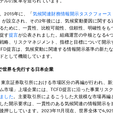
デルの変革を迫られています。
、2015年に、「
気候関連財務情報開示タスクフォース
」が設立され、その2年後には、気候変動要因に関する
るために、一貫性、比較可能性、信頼性、明確性をも
促す
提言
が公表されました。組織運営の中核となる4
戦略、リスクマネジメント、指標と目標について開示
CFD提言は、気候変動に関連する情報開示基準の新た
ドとして機能しています。
で世界を先行する日本企業
に、東京証券取引所における市場区分の再編が行われ、
ム市場」上場企業には、TCFD提言に沿った事業リス
ました
。主要取引所によるこうした大規模な市場再編と
した開示要求は、一貫性のある気候関連の情報開示を
後押ししています。2023年11月現在、世界全体で4,92