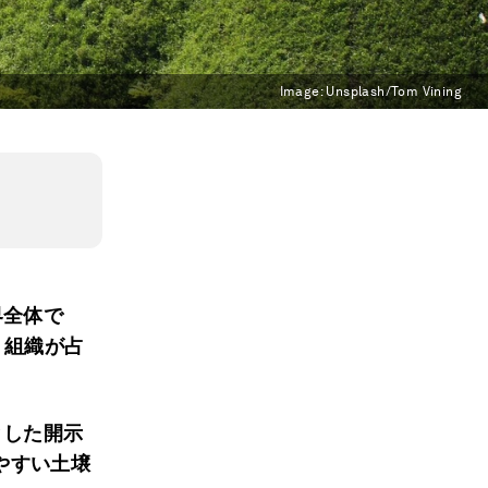
Image:
Unsplash/Tom Vining
界全体で
・組織が占
とした開示
やすい土壌