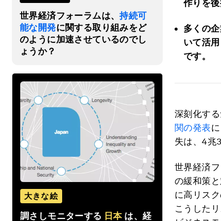
作りを後
世界経済フォーラムは、
持続可
能な開発
に関する取り組みをど
多くの企
のように加速させているのでし
いて活用
ょうか？
です。
深刻化する
関の発表
に
失は、4兆
世界経済フ
の緩和策と
に高リスク
大きな絵
こうしたリ
調さしモニターする
日本
は、経