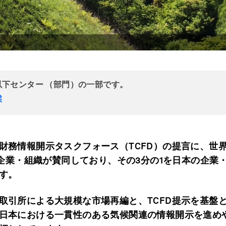
以下センター （部門）の一部です。
候
財務情報開示タスクフォース（TCFD）の提言に、世
5の企業・組織が賛同しており、その3分の1を日本の企業
す。
取引所による大規模な市場再編と、TCFD提示を基盤
日本における一貫性のある気候関連の情報開示を進め