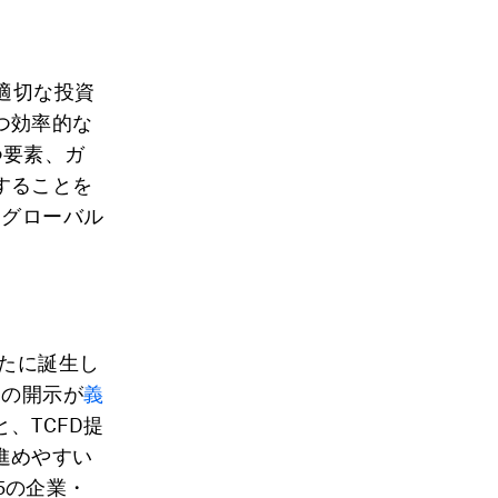
適切な投資
つ効率的な
つ要素、ガ
することを
なグローバル
新たに誕生し
クの開示が
義
、TCFD提
進めやすい
5の企業・