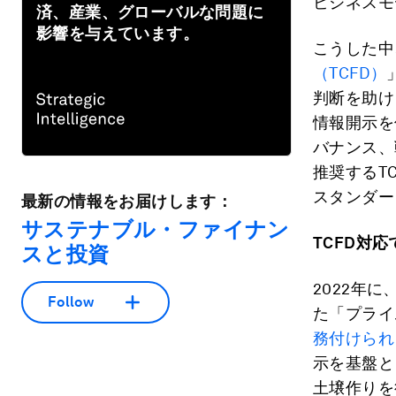
ビジネスモ
済、産業、グローバルな問題に
影響を与えています。
こうした中
（TCFD）
判断を助け
情報開示を
バナンス、
推奨するT
スタンダー
最新の情報をお届けします：
サステナブル・ファイナン
TCFD
対応
スと投資
2022年
Follow
た「プライ
務付けられ
示を基盤と
土壌作りを