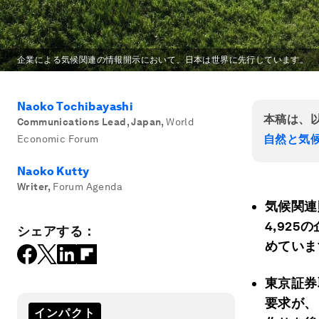
企業による気候関連の情報開示において、日本は世界に先行しています。
Naoko Tochibayashi
本稿は、
Communications Lead, Japan
,
World
自然と気
Economic Forum
Naoko Kutty
Writer
,
Forum Agenda
気候関連
4,92
シェアする：
めていま
東京証券
要求が、
インパクト