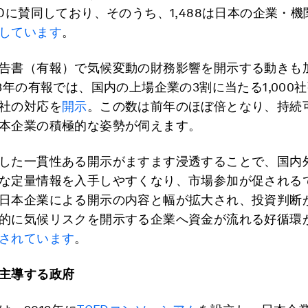
FDに賛同しており、そのうち、1,488は日本の企業・
しています
。
告書（有報）で気候変動の財務影響を開示する動きも
3年の有報では、国内の上場企業の3割に当たる1,000社
社の対応を
開示
。この数は前年のほぼ倍となり、持続
本企業の積極的な姿勢が伺えます。
した一貫性ある開示がますます浸透することで、国内
な定量情報を入手しやすくなり、市場参加が促される
日本企業による開示の内容と幅が拡大され、投資判断
的に気候リスクを開示する企業へ資金が流れる好循環
されています
。
主導する政府