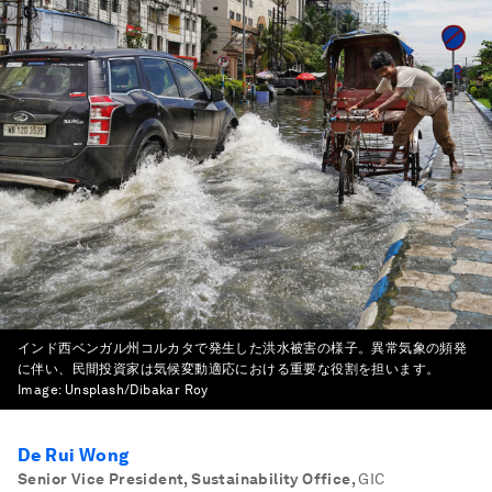
インド西ベンガル州コルカタで発生した洪水被害の様子。異常気象の頻発
に伴い、民間投資家は気候変動適応における重要な役割を担います。
Image:
Unsplash/Dibakar Roy
De Rui Wong
Senior Vice President, Sustainability Office
,
GIC