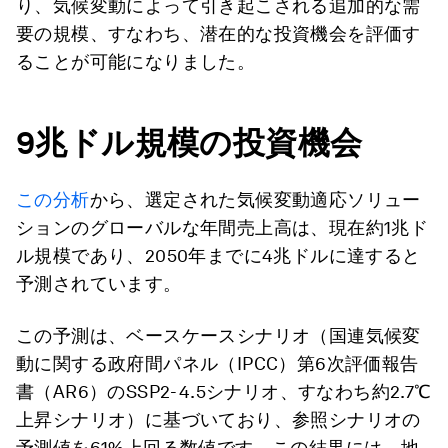
り、気候変動によって引き起こされる追加的な需
要の規模、すなわち、潜在的な投資機会を評価す
ることが可能になりました。
9
兆ドル規模の投資機会
この分析
から、選定された気候変動適応ソリュー
ションのグローバルな年間売上高は、現在約1兆ド
ル規模であり、2050年までに4兆ドルに達すると
予測されています。
この予測は、ベースケースシナリオ（国連気候変
動に関する政府間パネル（IPCC）第6次評価報告
書（AR6）のSSP2-4.5シナリオ、すなわち約2.7℃
上昇シナリオ）に基づいており、参照シナリオの
予測値を61%上回る数値です。この結果には、地