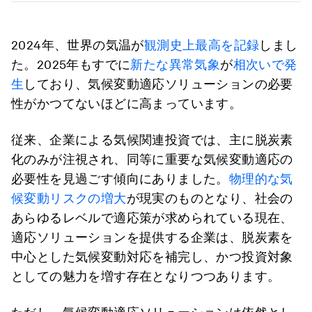
2024年、世界の気温が
観測史上最高を記録
しまし
た。2025年もすでに
新たな
異常気象
が
相次いで発
生
しており、気候変動適応ソリューションの必要
性がかつてないほどに高まっています。
従来、企業による気候関連投資では、主に脱炭素
化のみが注視され、同等に重要な気候変動適応の
必要性を見過ごす傾向にありました。
物理的な気
候変動リスクの増大
が現実のものとなり、社会の
あらゆるレベルで適応策が求められている現在、
適応ソリューションを提供する企業は、脱炭素を
中心とした気候変動対応を補完し、かつ投資対象
としての魅力を増す存在となりつつあります。