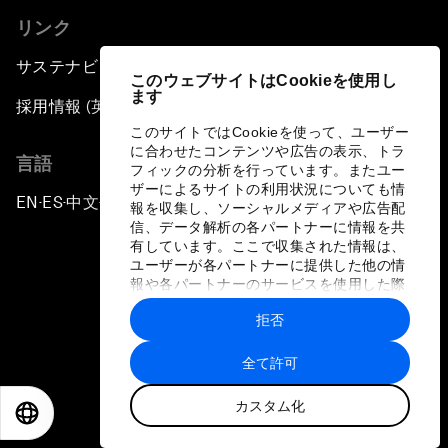
リンク
サステナビリティへの取り組み
このウェブサイトはCookieを使用し
ます
採用情報 (英語のみ)
このサイトではCookieを使って、ユーザー
に合わせたコンテンツや広告の表示、トラ
言語
フィックの分析を行っています。またユー
ザーによるサイトの利用状況についても情
EN
ES
中文
日本語
▪
▪
▪
報を収集し、ソーシャルメディアや広告配
信、データ解析の各パートナーに情報を共
有しています。ここで収集された情報は、
ユーザーが各パートナーに提供した他の情
報や各パートナーのサービスを使用した際
に収集された情報と組み合わされ、各パー
拒否
トナーによって使用されることがありま
プライバシーポリシーと利用規約
す。
全て許可
サイトマップ
カスタム化
©
2026
世界経済フォーラム
EN
ES
中文
日本語