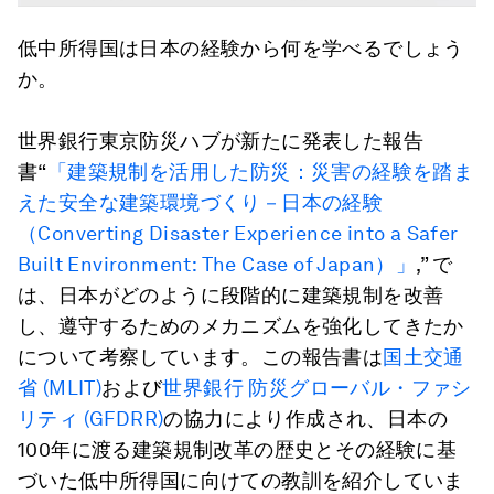
低中所得国は
日本の経験から何を学べるでしょう
か
。
世界銀行東京防災ハブが新たに発表した報告
書“
「建築規制を活用した防災：災害の経験を踏ま
えた安全な建築環境づくり－日本の経験
（Converting Disaster Experience into a Safer
Built Environment: The Case of Japan）」
,” で
は、日本がどのように段階的に建築規制を改善
し、遵守するためのメカニズムを強化してきたか
について考察しています。この報告書は
国土交通
省 (MLIT)
および
世界銀行 防災グローバル・ファシ
リティ (GFDRR)
の協力により作成され、日本の
100年に渡る建築規制改革の歴史とその経験に基
づいた低中所得国に向けての教訓を紹介していま