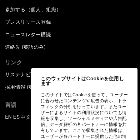
参加する（個人、組織）
プレスリリース登録
ニュースレター購読
連絡先 (英語のみ)
リンク
サステナビリティへの取り組み
このウェブサイトはCookieを使用し
ます
採用情報 (英語のみ)
このサイトではCookieを使って、ユーザー
に合わせたコンテンツや広告の表示、トラ
言語
フィックの分析を行っています。またユー
ザーによるサイトの利用状況についても情
EN
ES
中文
日本語
▪
▪
▪
報を収集し、ソーシャルメディアや広告配
信、データ解析の各パートナーに情報を共
有しています。ここで収集された情報は、
ユーザーが各パートナーに提供した他の情