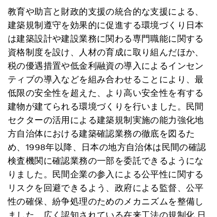
教育や助言と財政的支援の統合的な支援による、
建築規制遵守を効果的に促進する環境づくり
日本
は建築設計や建設業務に関わる専門職能に関する
資格制度を設け、人材の育成に取り組んだほか、
税の優遇措置や低金利融資の導入によるインセン
ティブの導入などを組み合わせることにより、最
低限の安全性を超えた、より高い安全性を有する
建物が建てられる環境づくりを行いました。
民間
セクターの活用による建築規制実施の能力強化
地
方自治体における建築確認業務の徹底を図るた
め、1998年以降、日本の地方自治体は民間の確認
検査機関に確認業務の一部を委託できるようにな
りました。民間企業の参入による公平性に関する
リスクを回避できるよう、政府による監督、公平
性の確保、紛争処理のためのメカニズムを整備し
ました。
広く認知されている在来工法の規制化
日