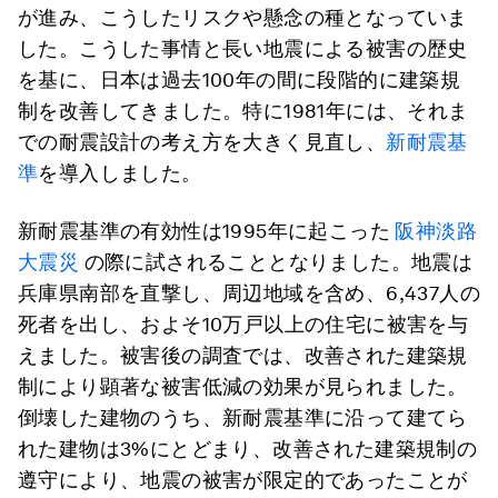
が進み、こうしたリスクや懸念の種となっていま
した。こうした事情と長い地震による被害の歴史
を基に、日本は過去100年の間に段階的に建築規
制を改善してきました。特に1981年には、それま
での耐震設計の考え方を大きく見直し、
新耐震基
準
を導入しました。
新耐震基準の有効性は1995年に起こった
阪神淡路
大震災
の際に試されることとなりました。地震は
兵庫県南部を直撃し、周辺地域を含め、6,437人の
死者を出し、およそ10万戸以上の住宅に被害を与
えました。被害後の調査では、改善された建築規
制により顕著な被害低減の効果が見られました。
倒壊した建物のうち、新耐震基準に沿って建てら
れた建物は3%にとどまり、改善された建築規制の
遵守により、地震の被害が限定的であったことが