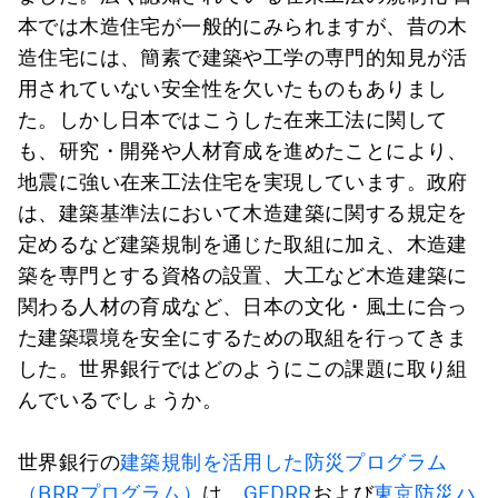
本では木造住宅が一般的にみられますが、昔の木
造住宅には、簡素で建築や工学の専門的知見が活
用されていない安全性を欠いたものもありまし
た。しかし日本ではこうした在来工法に関して
も、研究・開発や人材育成を進めたことにより、
地震に強い在来工法住宅を実現しています。政府
は、建築基準法において木造建築に関する規定を
定めるなど建築規制を通じた取組に加え、木造建
築を専門とする資格の設置、大工など木造建築に
関わる人材の育成など、日本の文化・風土に合っ
た建築環境を安全にするための取組を行ってきま
した。
世界銀行ではどのようにこの課題に取り組
んでいるでしょうか。
世界銀行の
建築規制を活用した防災プログラム
（BRRプログラム）
は、
GFDRR
および
東京防災ハ