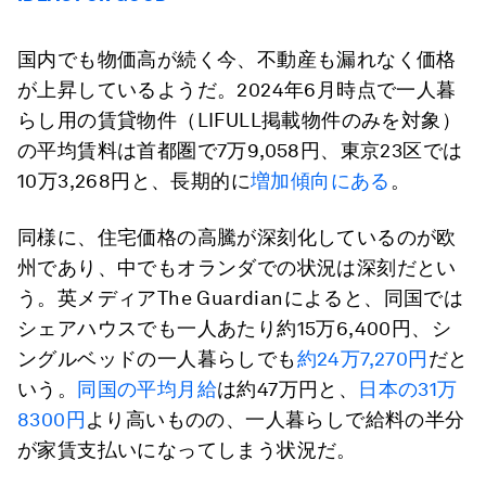
国内でも物価高が続く今、不動産も漏れなく価格
が上昇しているようだ。2024年6月時点で一人暮
らし用の賃貸物件（LIFULL掲載物件のみを対象）
の平均賃料は首都圏で7万9,058円、東京23区では
10万3,268円と、長期的に
増加傾向にある
。
同様に、住宅価格の高騰が深刻化しているのが欧
州であり、中でもオランダでの状況は深刻だとい
う。英メディアThe Guardianによると、同国では
シェアハウスでも一人あたり約15万6,400円、シ
ングルベッドの一人暮らしでも
約24万7,270円
だと
いう。
同国の平均月給
は約47万円と、
日本の31万
8300円
より高いものの、一人暮らしで給料の半分
が家賃支払いになってしまう状況だ。