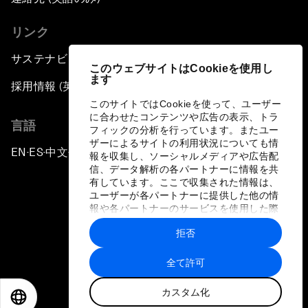
リンク
サステナビリティへの取り組み
このウェブサイトはCookieを使用し
ます
採用情報 (英語のみ)
このサイトではCookieを使って、ユーザー
に合わせたコンテンツや広告の表示、トラ
言語
フィックの分析を行っています。またユー
ザーによるサイトの利用状況についても情
EN
ES
中文
日本語
▪
▪
▪
報を収集し、ソーシャルメディアや広告配
信、データ解析の各パートナーに情報を共
有しています。ここで収集された情報は、
ユーザーが各パートナーに提供した他の情
報や各パートナーのサービスを使用した際
に収集された情報と組み合わされ、各パー
拒否
トナーによって使用されることがありま
プライバシーポリシーと利用規約
す。
全て許可
サイトマップ
カスタム化
©
2026
世界経済フォーラム
EN
ES
中文
日本語