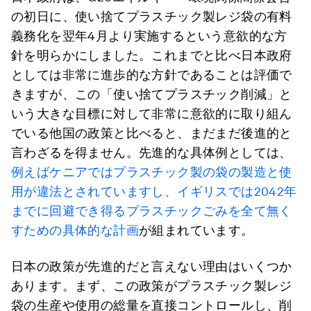
の初日に、使い捨てプラスチック製レジ袋の有料
義務化を翌年4月より実施するという意欲的な方
針を明らかにしました。これまでと比べ日本政府
としては非常に進歩的な方針であることは評価で
きますが、この「使い捨てプラスチック削減」と
いう大きな目標に対して非常に意欲的に取り組ん
でいる他国の政策と比べると、まだまだ後進的と
言わざるを得ません。先進的な具体例としては、
例えば
ケニアではプラスチック製の袋の製造と使
用が違法
とされ
ていますし、
イギリスでは2042年
までに回避でき得るプラスチックごみを全て無く
すための具体的な計画
が組まれています。
日本の政策が先進的だと言えない理由はいくつか
あります。まず、この政策がプラスチック製レジ
袋の生産や使用の総量を直接コントロールし、削