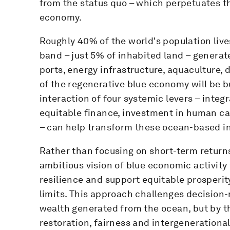
from the status quo – which perpetuates th
economy.
Roughly 40% of the world's population live
band – just 5% of inhabited land – genera
ports, energy infrastructure, aquaculture, 
of the regenerative blue economy will be b
interaction of four systemic levers – inte
equitable finance, investment in human ca
– can help transform these ocean-based in
Rather than focusing on short-term return
ambitious vision of blue economic activity
resilience and support equitable prosperit
limits. This approach challenges decision-
wealth generated from the ocean, but by t
restoration, fairness and intergenerational