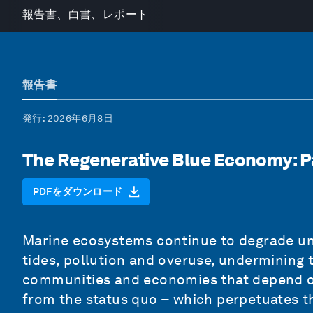
報告書、白書、レポート
報告書
発行
: 2026年6月8日
The Regenerative Blue Economy: P
PDFをダウンロード
Marine ecosystems continue to degrade un
tides, pollution and overuse, undermining 
communities and economies that depend on
from the status quo – which perpetuates th