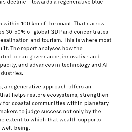
is decline – towards a regenerative blue
s within 100 km of the coast. That narrow
tes 30-50% of global GDP and concentrates
desalination and tourism. This is where most
uilt. The report analyses how the
grated ocean governance, innovative and
pacity, and advances in technology and AI
dustries.
s, a regenerative approach offers an
 that helps restore ecosystems, strengthen
y for coastal communities within planetary
makers to judge success not only by the
he extent to which that wealth supports
 well-being.