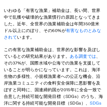
いわゆる「有害な漁業」補助金は、長い間、世界
中で乱獲や破壊的な漁業慣行の原因となってきま
した。近年、全世界の漁業補助金は年間350億米
ドル以上にのぼり、その60%が
有害なものとみな
されて
います。
この有害な漁業補助金は、世界的な影響を及ぼし
ているとの研究結果があります。
ある調査では
、
その37%が、国際水域や公海での漁業を支援して
いることが明らかになっています。これは、海洋
生物の多様性、小規模漁業者への公正な機会、沿
岸漁業コミュニティの食料安全保障に悪影響を及
ぼすと同時に、国連締約国が2015年に全会一致で
合意した持続可能な開発目標（SDGs）のうち、海
洋に関する持続可能な開発目標（SDGs）、
SDGs