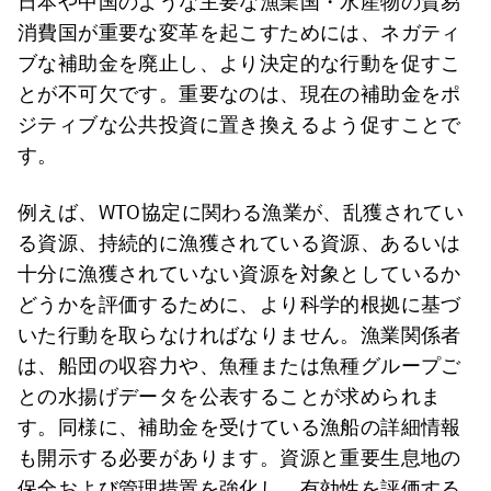
日本や中国のような主要な漁業国・水産物の貿易
消費国が重要な変革を起こすためには、ネガティ
ブな補助金を廃止し、より決定的な行動を促すこ
とが不可欠です。重要なのは、現在の補助金をポ
ジティブな公共投資に置き換えるよう促すことで
す。
例えば、WTO協定に関わる漁業が、乱獲されてい
る資源、持続的に漁獲されている資源、あるいは
十分に漁獲されていない資源を対象としているか
どうかを評価するために、より科学的根拠に基づ
いた行動を取らなければなりません。漁業関係者
は、船団の収容力や、魚種または魚種グループご
との水揚げデータを公表することが求められま
す。同様に、補助金を受けている漁船の詳細情報
も開示する必要があります。資源と重要生息地の
保全および管理措置を強化し、有効性を評価する