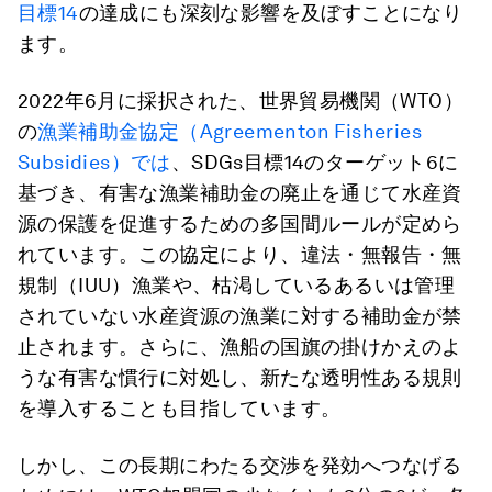
目標14
の達成にも深刻な影響を及ぼすことになり
ます。
2022年6月に採択された、世界貿易機関（WTO）
の
漁業補助金協定（Agreement
on Fisheries
Subsidies）では
、SDGs目標14のターゲット6に
基づき、有害な漁業補助金の廃止を通じて水産資
源の保護を促進するための多国間ルールが定めら
れています。この協定により、違法・無報告・無
規制（IUU）漁業や、枯渇しているあるいは管理
されていない水産資源の漁業に対する補助金が禁
止されます。さらに、漁船の国旗の掛けかえのよ
うな有害な慣行に対処し、新たな透明性ある規則
を導入することも目指しています。
しかし、この長期にわたる交渉を発効へつなげる