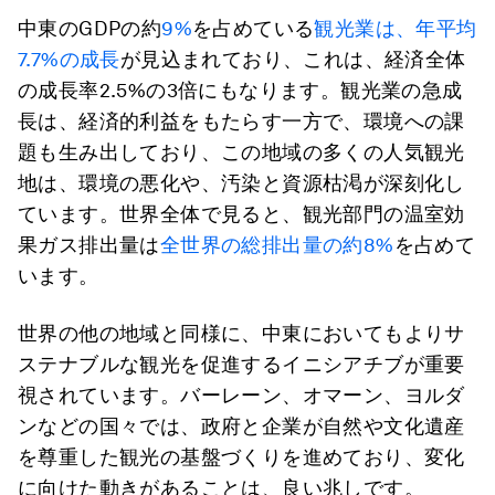
中東のGDPの約
9%
を占めている
観光業は、年平均
7.7%の成長
が見込まれており、これは、経済全体
の成長率2.5%の3倍にもなります。観光業の急成
長は、経済的利益をもたらす一方で、環境への課
題も生み出しており、この地域の多くの人気観光
地は、環境の悪化や、汚染と資源枯渇が深刻化し
ています。世界全体で見ると、観光部門の温室効
果ガス排出量は
全世界の総排出量の約8%
を占めて
います。
世界の他の地域と同様に、中東においてもよりサ
ステナブルな観光を促進するイニシアチブが重要
視されています。バーレーン、オマーン、ヨルダ
ンなどの国々では、政府と企業が自然や文化遺産
を尊重した観光の基盤づくりを進めており、変化
に向けた動きがあることは、良い兆しです。