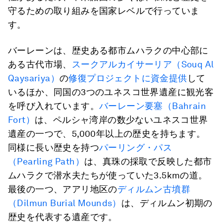
守るための取り組みを国家レベルで行っていま
す。
バーレーンは、歴史ある都市ムハラクの中心部に
ある古代市場、
スークアルカイサーリア（Souq Al
Qaysariya）
の
修復プロジェクトに資金提供
して
いるほか、同国の3つのユネスコ世界遺産に観光客
を呼び入れています。
バーレーン要塞（Bahrain
Fort）
は、ペルシャ湾岸の数少ないユネスコ世界
遺産の一つで、5,000年以上の歴史を持ちます。
同様に長い歴史を持つ
パーリング・パス
（Pearling Path）
は、真珠の採取で反映した都市
ムハラクで潜水夫たちが使っていた3.5kmの道。
最後の一つ、アアリ地区の
ディルムン古墳群
（Dilmun Burial Mounds）
は、ディルムン初期の
歴史を代表する遺産です。