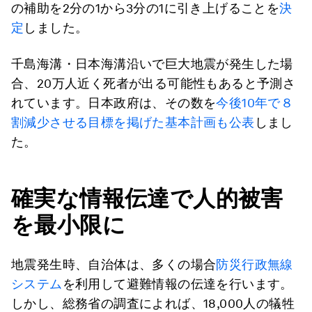
の補助を2分の1から3分の1に引き上げることを
決
定
しました。
千島海溝・日本海溝沿いで巨大地震が発生した場
合、20万人近く死者が出る可能性もあると予測さ
れています。日本政府は、その数を
今後10年で８
割減少させる目標を掲げた基本計画も公表
しまし
た。
確実な情報伝達で人的被害
を最小限に
地震発生時、自治体は、多くの場合
防災行政無線
システム
を利用して避難情報の伝達を行います。
しかし、総務省の調査によれば、18,000人の犠牲