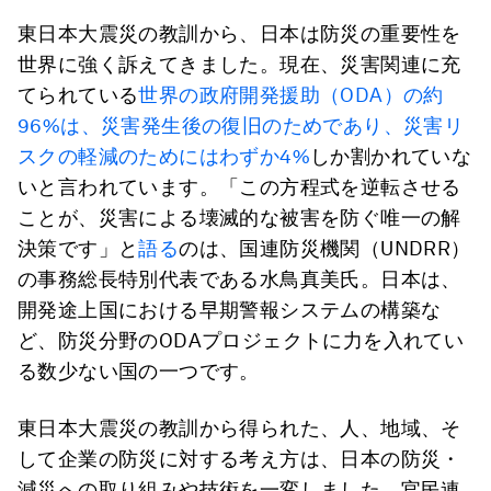
東日本大震災の教訓から、日本は防災の重要性を
世界に強く訴えてきました。現在、災害関連に充
てられている
世界の政府開発援助（ODA）の約
96%は、災害発生後の復旧のためであり、災害リ
スクの軽減のためにはわずか4%
しか割かれていな
いと言われています。「この方程式を逆転させる
ことが、災害による壊滅的な被害を防ぐ唯一の解
決策です」と
語る
のは、国連防災機関（UNDRR）
の事務総長特別代表である水鳥真美氏。日本は、
開発途上国における早期警報システムの構築な
ど、防災分野のODAプロジェクトに力を入れてい
る数少ない国の一つです。
東日本大震災の教訓から得られた、人、地域、そ
して企業の防災に対する考え方は、日本の防災・
減災への取り組みや技術を一変しました。官民連