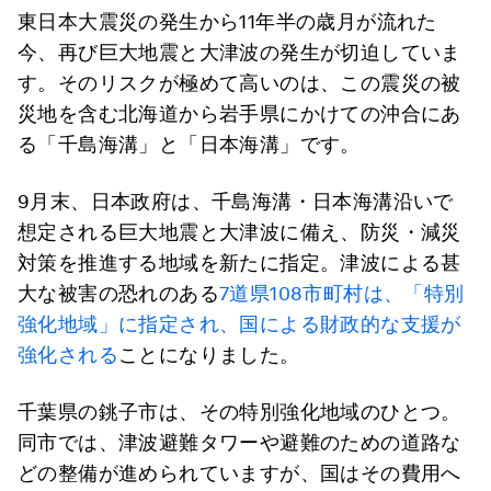
東日本大震災の発生から11年半の歳月が流れた
今、再び巨大地震と大津波の発生が切迫していま
す。そのリスクが極めて高いのは、この震災の被
災地を含む北海道から岩手県にかけての沖合にあ
る「千島海溝」と「日本海溝」です。
9月末、日本政府は、千島海溝・日本海溝沿いで
想定される巨大地震と大津波に備え、防災・減災
対策を推進する地域を新たに指定。津波による甚
大な被害の恐れのある
7道県108市町村は、「特別
強化地域」に指定され、国による財政的な支援が
強化される
ことになりました。
千葉県の銚子市は、その特別強化地域のひとつ。
同市では、津波避難タワーや避難のための道路な
どの整備が進められていますが、国はその費用へ