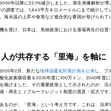
2000年以降に22.1%減少しました。衛生画像解析が
20年の調査では、1,643平方キロメートルにまで縮小し
、海水温の上昇や食害など複合的な要因が挙げられて
機を受け、日本は、気候政策における藻場再生の位置
と人が共存する「里海」を軸に
2025年2月、新たな
地球温暖化対策計画を公表
し、ブ
酸化炭素吸収量を2035年度に100万トン、2040年度に
を掲げました。その重要政策として示されたのが、沿
成・再生とＪブルークレジット制度の普及・拡大です
あるのが、「里海」という考え方です。これは、沿岸