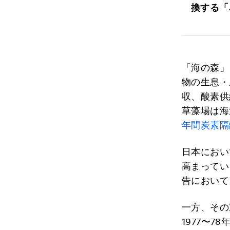
換する「
「海の森」
物の生息・
収、酸素供
草藻場は海
年間炭素隔
日本におい
高まってい
告において
一方、その
1977〜78