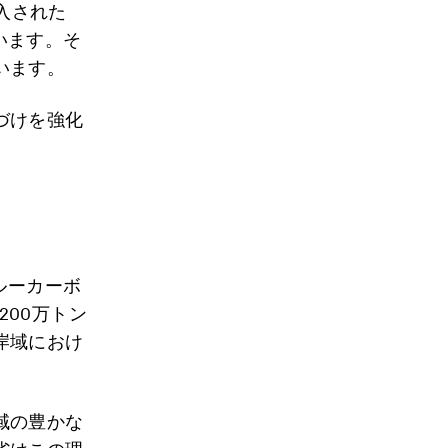
導入された
ています。そ
います。
づけを強化
ルーカーボ
200万トン
岸域におけ
。
域の豊かな