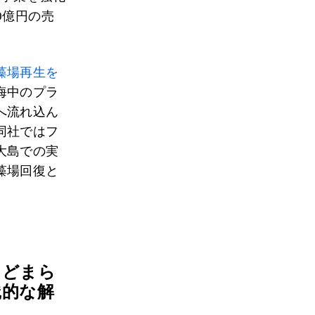
0億円の売
藻場再生を
海中のプラ
へ流れ込ん
同社ではフ
大島での実
藻場回復と
。
とどまら
践的な解