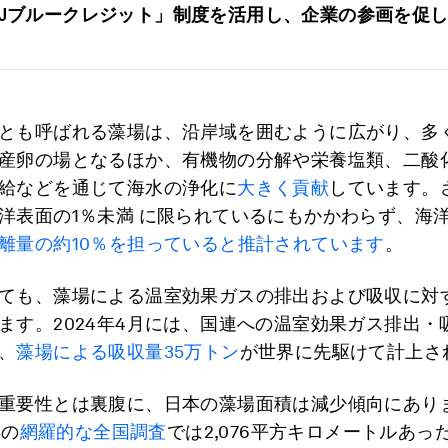
Jブルークレジット」制度を活用し、企業の参画を促
とも呼ばれる藻場は、沿岸域を囲むように広がり、多
産卵の場となるほか、有機物の分解や栄養塩類、二酸
給などを通じて海水の浄化に
大きく貢献
しています。
洋表面の1％未満 に限られているにもかかわらず、海
離量の約10％を担っていると推計されています
。
ても、藻場による温室効果ガスの排出および吸収に対
ます。2024年4月には、国連への温室効果ガス排出・
、
藻場による吸収量35万トン
が世界に先駆けて計上さ
重要性とは裏腹に、日本の藻場面積は減少傾向にあり
年の
網羅的な全国調査
では2,076平方キロメートルあっ