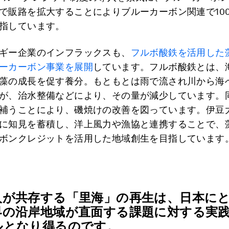
で販路を拡大することによりブルーカーボン関連で10
指しています。
ギー企業のインフラックスも、
フルボ酸鉄を活用した
ーカーボン事業を展開
しています。フルボ酸鉄とは、
藻の成長を促す養分。もともとは雨で流され川から海
が、治水整備などにより、その量が減少しています。
補うことにより、磯焼けの改善を図っています。伊豆
に知見を蓄積し、洋上風力や漁協と連携することで、
ボンクレジットを活用した地域創生を目指しています
人が共存する「里海」の再生は、日本に
界の沿岸地域が直面する課題に対する実
ルとなり得るのです。