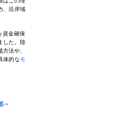
省はこの理
め、沿岸域
を資金確保
ました。陸
植方法や、
具体的な
モ
筋～