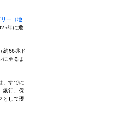
ダリー（地
25年に危
（約58兆ド
ンに至るま
は、すでに
。銀行、保
クとして現
。