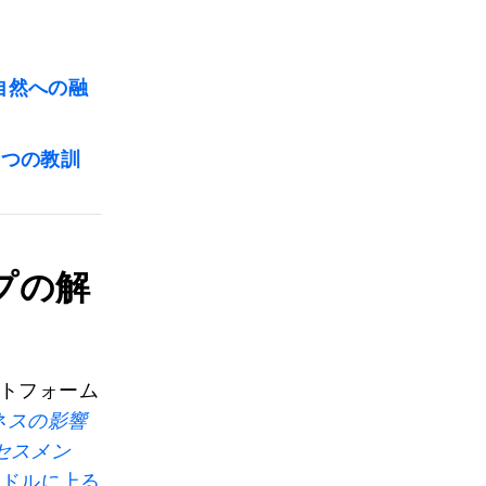
自然への融
4つの教訓
プの解
ットフォーム
ネスの影響
セスメン
0億ドルに上る