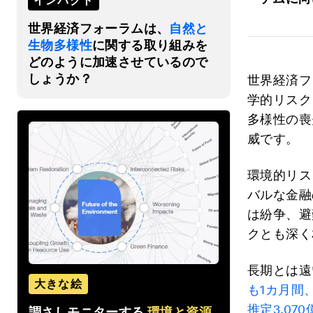
インパクト
世界経済フォーラムは、
自然と
生物多様性
に関する取り組みを
どのように加速させているので
しょうか？
世界経済フ
学的リスク
多様性の喪
威です。
環境的リス
バルな金融
は紛争、避
クとも深く
長期とは遠
大きな絵
も1カ月間
推定3,07
調さしモニターする
環境と資源