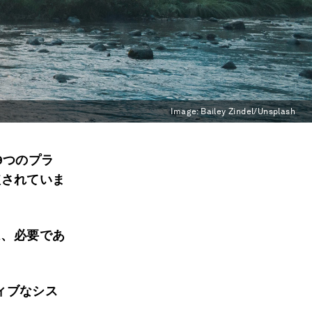
Image:
Bailey Zindel/Unsplash
9
つのプラ
破されていま
は、必要であ
ィブなシス