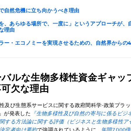
で自然危機に立ち向かうべき理由
を、あらゆる場所で、一度に」というアプローチが、
な理由
ラー・エコノミーを実現させるための、自然界からの
ーバルな生物多様性資金ギャッ
不可欠な理由
性及び生態系サービスに関する政府間科学-政策プラ
）」が発表した
『生物多様性及び自然の寄与に係るビジ
関する方法論に関する評価（ビジネスと生物多様性ア
決定者向け要約
で強調されているように、
年間7,00