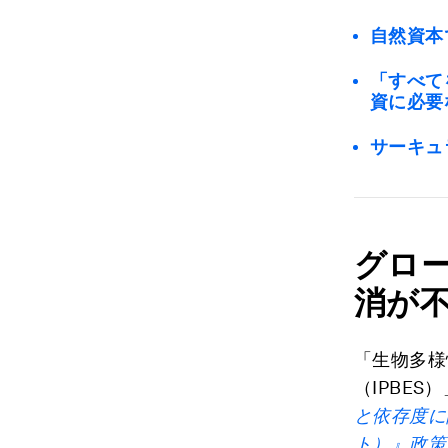
自然資本
「すべて
資に必要
サーキュ
グロ
消が
「生物多様
（IPBES
と依存度に
ト）』政策