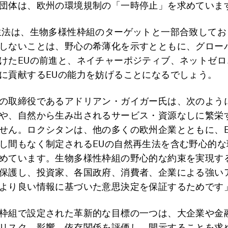
団体は、欧州の環境規制の「一時停止」を求めていま
生法は、生物多様性枠組のターゲットと一部合致してお
しないことは、野心の希薄化を示すとともに、グロー
けたEUの前進と、ネイチャーポジティブ、ネットゼロ
に貢献するEUの能力を妨げることになるでしょう。
の取締役であるアドリアン・ガイガー氏は、次のよう
や、自然から生み出されるサービス・資源なしに繁栄
せん。ロクシタンは、他の多くの欧州企業とともに、E
し間もなく制定されるEUの自然再生法を含む野心的な
めています。生物多様性枠組の野心的な約束を実現す
保護し、投資家、各国政府、消費者、企業による強い
より良い情報に基づいた意思決定を保証するためです
枠組で設定された革新的な目標の一つは、大企業や金
リスク、影響、依存関係を評価し、開示することを求