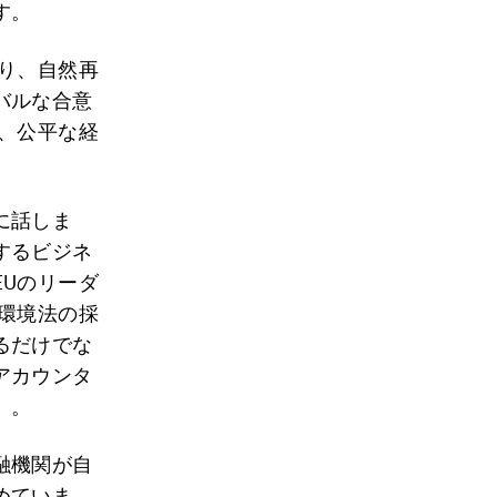
す。
り、自然再
バルな合意
、公平な経
に話しま
するビジネ
Uのリーダ
環境法の採
るだけでな
アカウンタ
」。
融機関が自
めていま