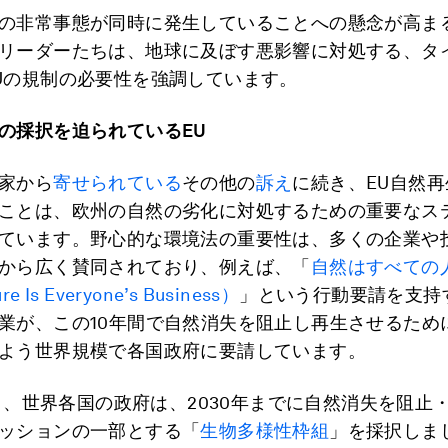
の非常事態が同時に発生していることへの懸念が高ま
リーダーたちは、地球に及ぼす悪影響に対処する、タ
Uの規制の必要性を強調しています。
の採択を迫られているEU
家から
寄せられている
その他の
訴え
に続き、EU自然
ことは、欧州の自然の劣化に対処するための重要なス
ています。野心的な環境法の重要性は、多くの企業や
から広く賛同されており、例えば、「
自然はすべての
 Is Everyone’s Business）
」という行動要請を支持する
業が、この10年間で自然消失を阻止し再生させるため
よう世界規模で各国政府に要請しています。
12月、世界各国の政府は、2030年までに自然消失を阻止
ッションの一部とする「
生物多様性枠組
」を採択しま