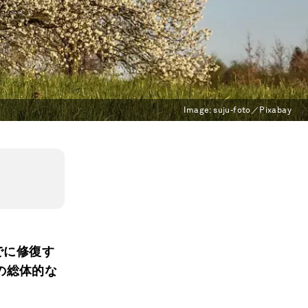
Image:
suju-foto／Pixabay
でに修復す
の総体的な