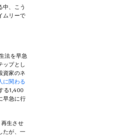
る中、こう
イムリーで
再生法を早急
テップとし
投資家のネ
人に関わる
1,400
に早急に行
・再生させ
したが、一