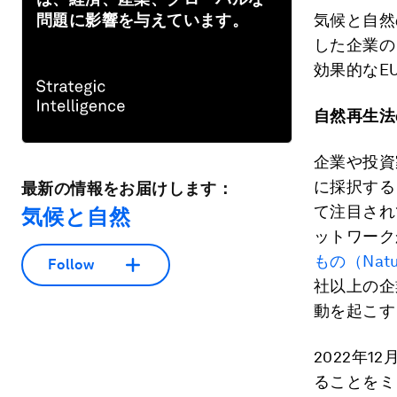
問題に影響を与えています。
気候と自然
した企業の
効果的なE
自然再生法
企業や投資
に採択する
最新の情報をお届けします：
て注目され
気候と自然
ットワーク
もの（Nature
Follow
社以上の企
動を起こす
2022年
ることをミ