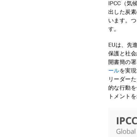
IPCC（
出した炭素
います。つ
す。
EUは、先
保護と社会
開書簡の署
ール
を実現
リーダーた
的な行動を
トメントを