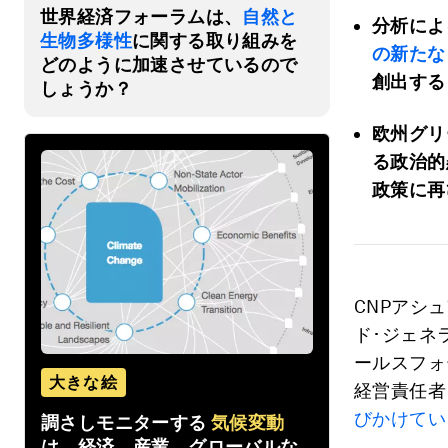
世界経済フォーラムは、
自然と
分析によ
生物多様性
に関する取り組みを
の新たな
どのように加速させているので
創出する
しょうか？
欧州グリ
る政治的
政策に再
CNPアシ
ド･ジェネ
ールスフォ
大きな絵
経営責任者
びかけてい
調さしモニターする
気候変動
は、経済、産業、グローバルな