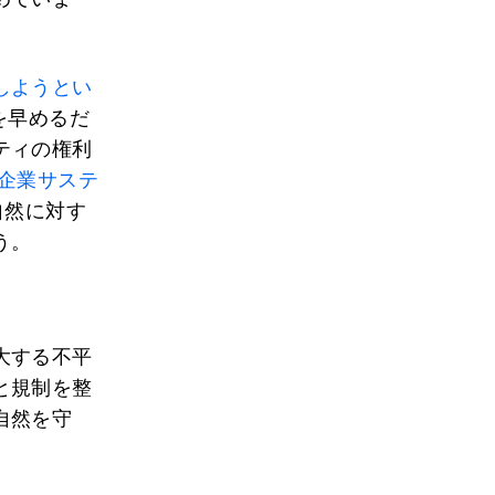
しようとい
を早めるだ
ティの権利
の企業サステ
自然に対す
う。
大する不平
と規制を整
自然を守