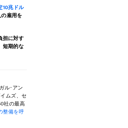
定10兆ドル
万人の雇用を
負担に対す
、短期的な
ガル･アン
ザイムズ、セ
0社の最高
の整備を呼