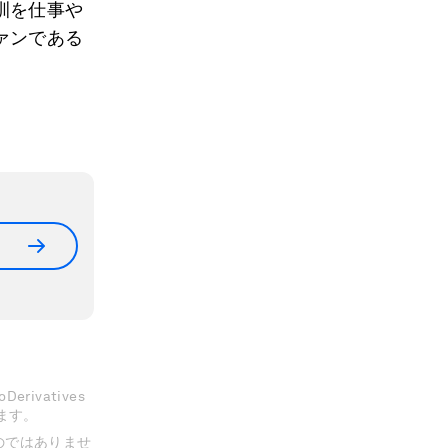
訓を仕事や
ァンである
erivatives
きます。
のではありませ