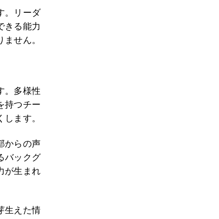
す。リーダ
できる能力
りません。
す。多様性
を持つチー
くします。
部からの声
るバックグ
力が生まれ
芽生えた情