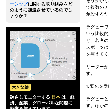
をうかがう
ーシップ
に関する取り組みをど
で複数のチ
のように加速させているのでし
創設するた
ょうか？
ラグビーワ
いう比較的
と、若者の
スポーツは
を与えてく
リーダーが
す。
1.
変化を受
大きな絵
調さしモニターする
日本
は、経
ラグビーと
済、産業、グローバルな問題に
す。ほかの
影響を与えています。