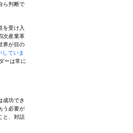
自ら判断で
性を受け入
四次産業革
世界が目の
小していま
ダーは常に
は成功でき
あう必要が
こと、対話