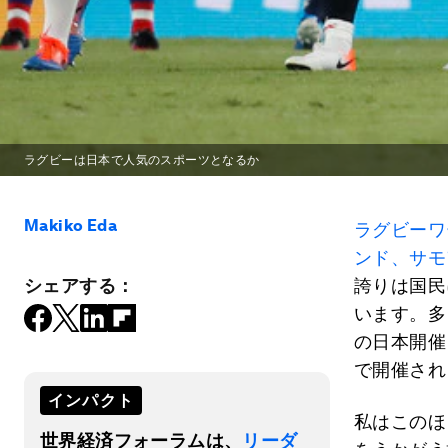
ラグビーは日本で人気のスポーツとなるか
Makiko Eda
ラグビーワ
ンド、サモ
シェアする：
誇りは国民
います。多
の日本開催
で開催され
インパクト
私はこのほ
世界経済フォーラムは、
リーダ