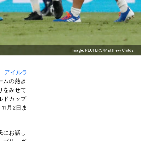
Image:
REUTERS/Matthew Childs
、
アイルラ
ームの熱き
りをみせて
ルドカップ
11月2日ま
氏にお話し