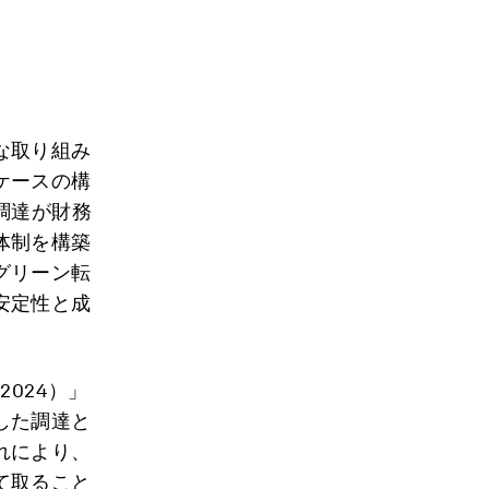
な取り組み
ケースの構
調達が財務
体制を構築
グリーン転
安定性と成
話2024）」
した調達と
れにより、
て取ること