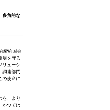
、多角的な
約締約国会
環境を守る
ソリューシ
。調達部門
この使命に
のを、より
。かつては