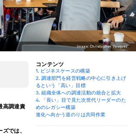
Image:
Christopher Vasquez.
コンテンツ
1.
ビジネスケースの構築
2.
調達部門を経営戦略の中心に
引き上げ
るという「高い」目標
3.
組織全体への調達活動の統合と拡大
4.
「長い」目で見た次世代リーダーのた
最高調達責
めのレガシー構築
進化へ向かう道のりは共同作業
ーズでは、