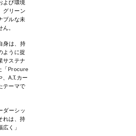
および環境
、グリーン
ナブルな未
せん。
自身は、持
のように捉
業サステナ
rocure
や、A.T.カー
たテーマで
ーダーシッ
それは、持
幅広く」
。