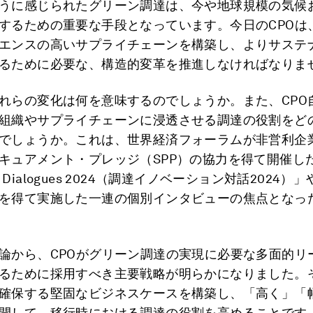
うに感じられたグリーン調達は、今や地球規模の気候
するための重要な手段となっています。今日のCPOは
エンスの高いサプライチェーンを構築し、よりサステ
るために必要な、構造的変革を推進しなければなりま
れらの変化は何を意味するのでしょうか。また、CPO
組織やサプライチェーンに浸透させる調達の役割をど
でしょうか。これは、世界経済フォーラムが非営利企
キュアメント・プレッジ（SPP）の協力を得て開催した「P
ion Dialogues 2024（調達イノベーション対話2024）」
を得て実施した一連の個別インタビューの焦点となっ
論から、CPOがグリーン調達の実現に必要な多面的リ
るために採用すべき主要戦略が明らかになりました。
確保する堅固なビジネスケースを構築し、「高く」「
開して、移行時における調達の役割を高めることです