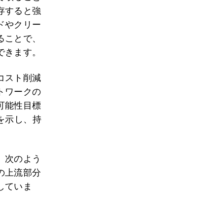
存すると強
ドやクリー
ることで、
できます。
コスト削減
トワークの
可能性目標
を示し、持
、次のよう
の上流部分
していま