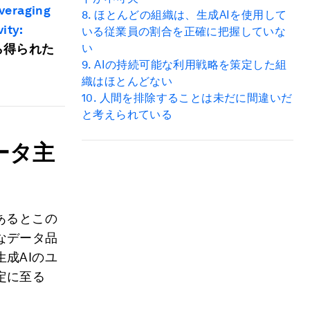
veraging
8.
ほとんどの組織は、生成AIを使用して
ity:
いる従業員の割合を正確に把握していな
ら得られた
い
9.
AI
の持続可能な利用戦略を策定した組
織はほとんどない
10.
人間を排除することは未だに間違いだ
と考えられている
ータ主
あるとこの
なデータ品
成AIのユ
定に至る
。