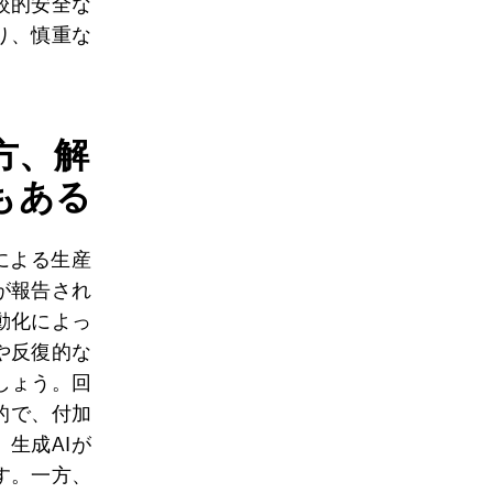
較的安全な
り、慎重な
方、解
もある
による生産
が報告され
動化によっ
や反復的な
しょう。回
的で、付加
生成AIが
す。一方、