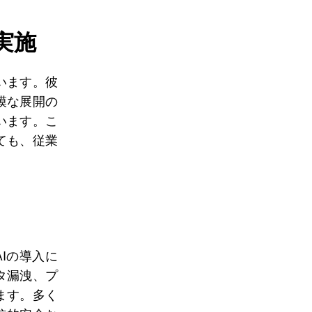
実施
います。彼
模な展開の
います。こ
ても、従業
Iの導入に
タ漏洩、プ
ます。多く