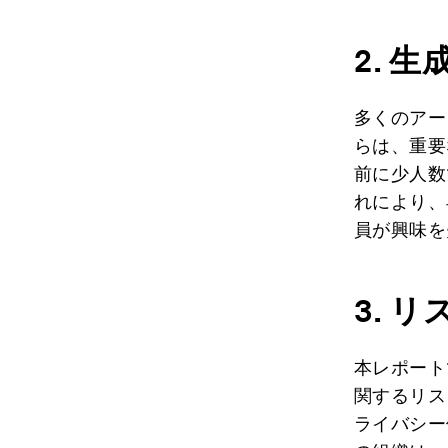
2.
生
多くのアー
らは、重要
前に少人数
れにより、
員が興味を
3.
リ
本レポート
関するリス
ライバシー