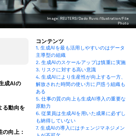
Image:
REUTERS/Dado Ruvic/Illustration/File
Photo
コンテンツ
1.
生成AIを最も活用しやすいのはデータ
主導型の組織
2.
生成AIのスケールアップは慎重に実施
3.
リスクに対する高い意識
4.
生成AIにより生産性が向上する一方、
生成AIの
解放された時間の使い方に戸惑う組織も
ある
5.
仕事の質の向上も生成AI導入の重要な
原動力
よる動向を
6.
従業員は生成AIを用いた成果に必ずし
も納得していない
7.
生成AIの導入にはチェンジマネジメン
性の向上：
トが不可欠