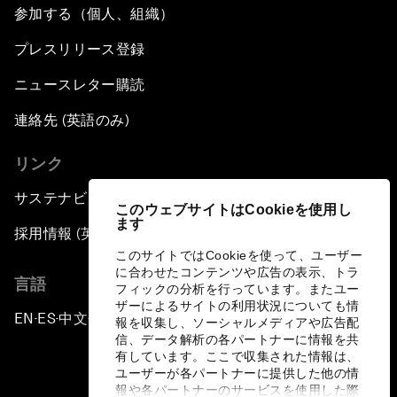
参加する（個人、組織）
プレスリリース登録
ニュースレター購読
連絡先 (英語のみ)
リンク
サステナビリティへの取り組み
このウェブサイトはCookieを使用し
ます
採用情報 (英語のみ)
このサイトではCookieを使って、ユーザー
に合わせたコンテンツや広告の表示、トラ
言語
フィックの分析を行っています。またユー
ザーによるサイトの利用状況についても情
EN
ES
中文
日本語
▪
▪
▪
報を収集し、ソーシャルメディアや広告配
信、データ解析の各パートナーに情報を共
有しています。ここで収集された情報は、
ユーザーが各パートナーに提供した他の情
報や各パートナーのサービスを使用した際