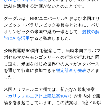
はAIを活用する計画がないとのことです。
グーグルは、NBCユニバーサル社および米国オリ
ンピック・パラリンピック委員会とともに、パリ
オリンピックの米国中継の一環として、
競技の解
説にAIを活用
すると発表しました。
公民権運動60周年を記念して、当時米国アラバマ
州セルマからモンゴメリーへの行進が行われた同
じ道を、米国をはじめ世界中の人々がメタバース
を通じて行進に参加できる
暫定計画が発表
されま
した。
米国カリフォルニア州では、新たなAI規制法案
（
カリフォルニア州上院法案1047
）が州内外で議
論を巻き起こしています。この法案は、1億ドル以