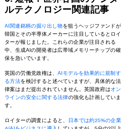
ルテクノロジー関連記事
AI関連銘柄の掘り出し物
を狙うヘッジファンドが
韓国とその半導体メーカーに注目しているとロイ
ターが報じました。これらの企業が注目される
中、生成AIの開発者は広帯域メモリーチップの確
保を急いでいます。
英国の労働党政権は、
AIモデルを効果的に規制す
る方法
を検討すると述べていますが、具体的な法
律案はまだ提出されていません。英国政府は
オン
ラインの安全に関する法律
の強化も計画していま
す。
ロイターの調査によると、
日本では約25%の企業
がAIをビジネスに導入
していますが、5分の2以上