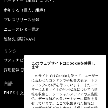
パートナー（組織）について
参加する（個人、組織）
プレスリリース登録
ニュースレター購読
連絡先 (英語のみ)
リンク
サステナビリティへの取り組み
このウェブサイトはCookieを使用し
ます
採用情報 (英語のみ)
このサイトではCookieを使って、ユーザー
に合わせたコンテンツや広告の表示、トラ
言語
フィックの分析を行っています。またユー
ザーによるサイトの利用状況についても情
EN
ES
中文
日本語
▪
▪
▪
報を収集し、ソーシャルメディアや広告配
信、データ解析の各パートナーに情報を共
有しています。ここで収集された情報は、
ユーザーが各パートナーに提供した他の情