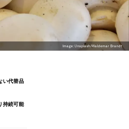
Image:
Unsplash/Waldemar Brandt
ない代替品
り持続可能