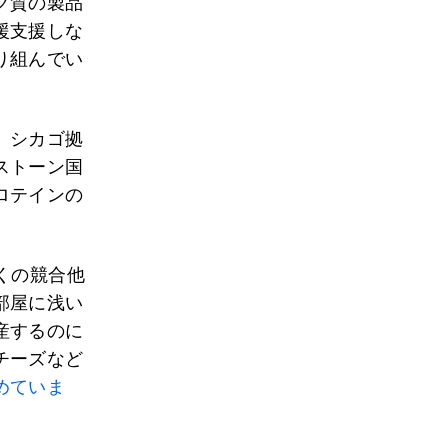
ク質の製品
援支援しな
り組んでい
。シカゴ拠
ストーン国
ロテインの
くの競合他
部屋に浅い
産するのに
チーズなど
めていま