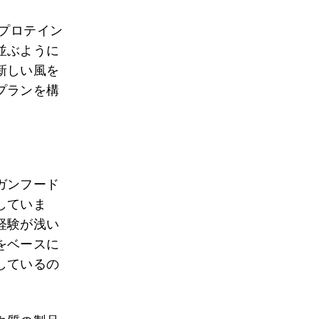
プロテイン
並ぶように
新しい風を
プランを構
ガンフード
していま
経験が浅い
をベースに
しているの