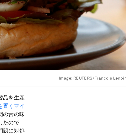
Image:
REUTERS/Francois Lenoir
替品を生産
を置くマイ
間の舌の味
したので
問題に対処