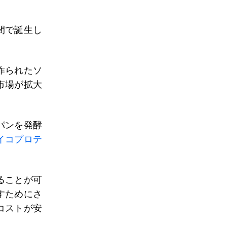
間で誕生し
作られたソ
市場が拡大
。
パンを発酵
イコプロテ
ることが可
すためにさ
コストが安