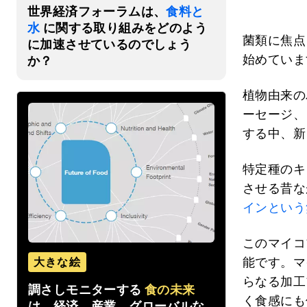
世界経済フォーラムは、
食料と
水
に関する取り組みをどのよう
菌類に焦点
に加速させているのでしょう
始めていま
か？
植物由来の
ーセージ、
する中、新
特定種のキ
させる昔な
インという
このマイコ
能です。マ
大きな絵
らなる加工
調さしモニターする
食の未来
く食感にも
は、経済、産業、グローバルな