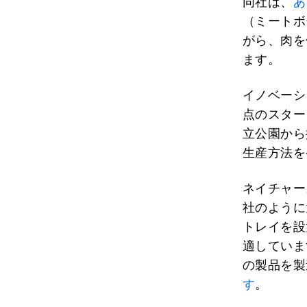
同社は、
あ
（ミートボ
がら、肉を
ます。
イノベーシ
点のスター
立公園から
生産方法を
ネイチャー
社のように
トレイを設
適していま
の製品を製
す
。