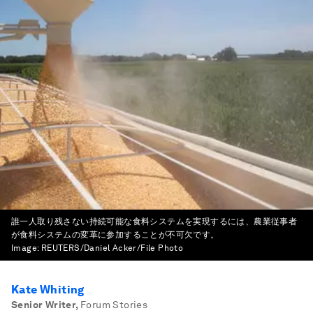
誰一人取り残さない持続可能な食料システムを実現するには、農業従事者
が食料システムの変革に参加することが不可欠です。
Image:
REUTERS/Daniel Acker/File Photo
Kate Whiting
Senior Writer
,
Forum Stories