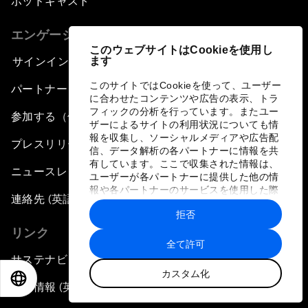
ポッドキャスト
エンゲージメント
このウェブサイトはCookieを使用し
ます
サインイン
このサイトではCookieを使って、ユーザー
パートナー（組織）について
に合わせたコンテンツや広告の表示、トラ
フィックの分析を行っています。またユー
参加する（個人、組織）
ザーによるサイトの利用状況についても情
報を収集し、ソーシャルメディアや広告配
プレスリリース登録
信、データ解析の各パートナーに情報を共
有しています。ここで収集された情報は、
ニュースレター購読
ユーザーが各パートナーに提供した他の情
報や各パートナーのサービスを使用した際
連絡先 (英語のみ)
に収集された情報と組み合わされ、各パー
拒否
トナーによって使用されることがありま
す。
リンク
全て許可
サステナビリティへの取り組み
カスタム化
EN
ES
中文
日本語
採用情報 (英語のみ)