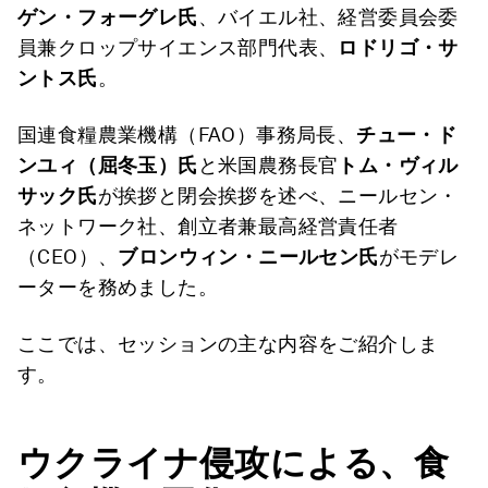
ゲン・フォーグレ氏
、バイエル社、経営委員会委
員兼クロップサイエンス部門代表、
ロドリゴ・サ
ントス氏
。
国連食糧農業機構（FAO）事務局長、
チュー・ド
ンユィ（屈冬玉）氏
と米国農務長官
トム・ヴィル
サック氏
が挨拶と閉会挨拶を述べ、ニールセン・
ネットワーク社、創立者兼最高経営責任者
（CEO）、
ブロンウィン・ニールセン氏
がモデレ
ーターを務めました。
ここでは、セッションの主な内容をご紹介しま
す。
ウクライナ侵攻による、食