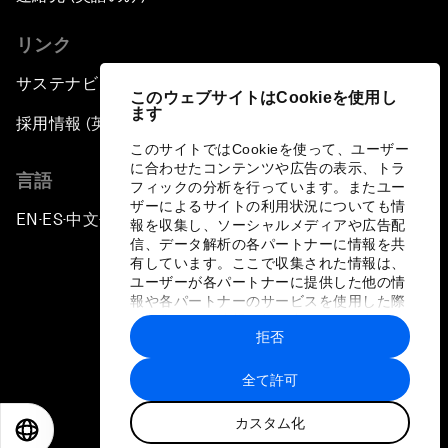
リンク
サステナビリティへの取り組み
このウェブサイトはCookieを使用し
ます
採用情報 (英語のみ)
このサイトではCookieを使って、ユーザー
に合わせたコンテンツや広告の表示、トラ
言語
フィックの分析を行っています。またユー
ザーによるサイトの利用状況についても情
EN
ES
中文
日本語
▪
▪
▪
報を収集し、ソーシャルメディアや広告配
信、データ解析の各パートナーに情報を共
有しています。ここで収集された情報は、
ユーザーが各パートナーに提供した他の情
報や各パートナーのサービスを使用した際
に収集された情報と組み合わされ、各パー
拒否
トナーによって使用されることがありま
プライバシーポリシーと利用規約
す。
全て許可
サイトマップ
カスタム化
©
2026
世界経済フォーラム
EN
ES
中文
日本語