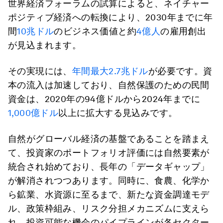
世界経済フォーラムの試算によると、ネイチャー
ポジティブ経済への転換により、2030年までに年
間
10兆ドル
のビジネス価値と約
4億人
の雇用創出
が見込まれます。
その実現には、
年間最大2.7兆ドル
が必要です。資
本の流入は加速しており、自然保護のための民間
資金は、2020年の94億ドルから2024年までに
1,000億ドル
以上に拡大する見込みです。
自然がグローバル経済の基盤であることを踏まえ
て、投資家のポートフォリオ評価には自然要素が
統合され始めており、長年の「データギャップ」
が解消されつつあります。同時に、食農、化学か
ら鉱業、水資源に至るまで、新たな資金調達モデ
ル、政策枠組み、リスク分担メカニズムに支えら
れ、投資可能な機会のパイプラインが各セクター