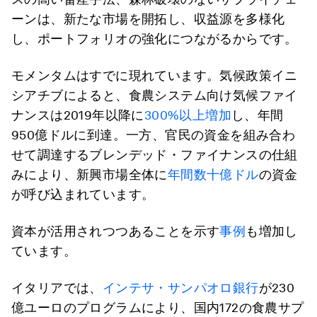
ーンは、新たな市場を開拓し、収益源を多様化
し、ポートフォリオの強化につながるからです。
モメンタムはすでに現れています。気候政策イニ
シアチブによると、食農システム向け気候ファイ
ナンスは2019年以降に
300%以上増加
し、年間
950億ドルに到達。一方、官民の資金を組み合わ
せて調達するブレンデッド・ファイナンスの仕組
みにより、新興市場全体に
年間数十億ドル
の資金
が呼び込まれています。
資本が活用されつつあることを示す
事例
も増加し
ています。
イタリアでは、
インテサ・サンパオロ銀行
が230
億ユーロのプログラムにより、国内172の食農サプ