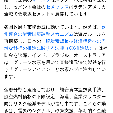
し、セメント会社の
セメックス
はラテンアメリカ
全域で低炭素セメントを展開しています。
各国政府も市場形成に動いています。例えば、
欧
州連合の炭素国境調整メカニズム
は貿易ルールを
再構築し、日本の「
脱炭素成長型経済構造への円
滑な移行の推進に関する法律（GX推進法）
」は補
助金を誘導。インド、ブラジル、オーストラリア
は、グリーン水素を用いて直接還元法で製鉄を行
う「グリーンアイアン」と水素ハブに注力してい
ます。
金融分野も追随しており、複合資本型投資手法、
航空燃料価格の下限設定、海運、産業クラスター
向けリスク軽減モデルが進行中です。これらの動
きは、需要のシグナル、政策支援、革新的な金融