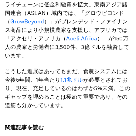
ライチェーンに低金利融資を拡大。東南アジア諸
国連合（ASEAN）域内では、「グロウビヨンド
（
GrowBeyond
）」がブレンデッド・ファイナン
ス商品により小規模農家を支援し、アフリカでは
「アクセリ・アフリカ（
Aceli Africa
）」が150万
人の農家と労働者に3,500件、3億ドルを融資して
います。
こうした進展はあってもまだ、食農システムには
今後5年間、1年当たり
1.1兆ドル
が必要とされてお
り、現在、充足しているのはわずか5%未満。この
ギャップを埋めることは極めて重要であり、その
道筋も分かっています。
関連記事を読む