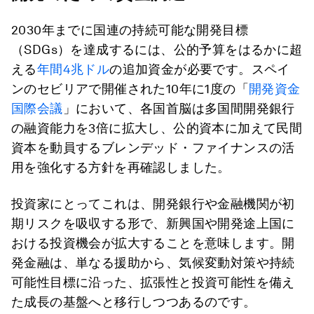
2030年までに国連の持続可能な開発目標
（SDGs）を達成するには、公的予算をはるかに超
える
年間4兆ドル
の追加資金が必要です。スペイ
ンのセビリアで開催された10年に1度の「
開発資金
国際会議
」において、各国首脳は多国間開発銀行
の融資能力を3倍に拡大し、公的資本に加えて民間
資本を動員するブレンデッド・ファイナンスの活
用を強化する方針を再確認しました。
投資家にとってこれは、開発銀行や金融機関が初
期リスクを吸収する形で、新興国や開発途上国に
おける投資機会が拡大することを意味します。開
発金融は、単なる援助から、気候変動対策や持続
可能性目標に沿った、拡張性と投資可能性を備え
た成長の基盤へと移行しつつあるのです。