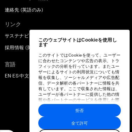
連絡先 (英語のみ)
リンク
サステナビリティへの取り組み
このウェブサイトはCookieを使用し
ます
採用情報 (英語のみ)
このサイトではCookieを使って、ユーザー
に合わせたコンテンツや広告の表示、トラ
言語
フィックの分析を行っています。またユー
ザーによるサイトの利用状況についても情
EN
ES
中文
日本語
▪
▪
▪
報を収集し、ソーシャルメディアや広告配
信、データ解析の各パートナーに情報を共
有しています。ここで収集された情報は、
ユーザーが各パートナーに提供した他の情
報や各パートナーのサービスを使用した際
に収集された情報と組み合わされ、各パー
拒否
トナーによって使用されることがありま
プライバシーポリシーと利用規約
す。
全て許可
サイトマップ