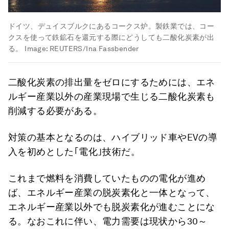
ドイツ、デュイスブルクにあるコークス炉。製鉄業では、コー
クスを使って鉄鉱石を還元する際にどうしても二酸化炭素が出
る。
Image:
REUTERS/Ina Fassbender
二酸化炭素の排出量をゼロにするためには、エネ
ルギー産業以外の産業現場で生じる二酸化炭素も
削減する必要がある。
対策の基本となるのは、
ハイブリッド車やEVの導
入を初めとした｢電化｣技術だ。
これまで燃料を消費していたものの電化が進め
ば、エネルギー産業の脱炭素化と一体となって、
エネルギー産業以外でも脱炭素化が進むことにな
る。なおこれに伴い、電力需要は現状から30～