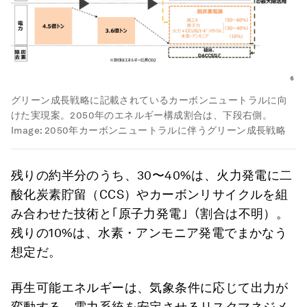
グリーン成長戦略に記載されているカーボンニュートラルに向
けた実現案。2050年のエネルギー構成割合は、下段右側。
Image:
2050年カーボンニュートラルに伴うグリーン成長戦略
残りの約半分のうち、
30〜40%は、火力発電に二
酸化炭素貯留
（CCS）やカーボンリサイクルを組
み合わせた技術と
｢原子力発電｣
（割合は不明）。
残りの
10%は、水素・アンモニア発電
でまかなう
想定だ。
再生可能エネルギーは、気象条件に応じて出力が
変動する。電力系統を安定させるリスクマネジメ