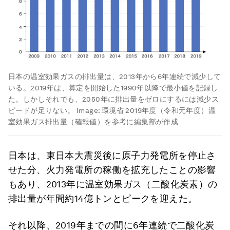
日本の温室効果ガスの排出量は、2013年から6年連続で減少して
いる。2019年は、算定を開始した1990年以降で最小値を記録し
た。しかしそれでも、2050年に排出量をゼロにするには減少ス
ピードが足りない。
Image:
環境省 2019年度（令和元年度）温
室効果ガス排出量（確報値）を参考に編集部が作成
日本は、東日本大震災後に原子力発電所を停止さ
せた分、火力発電所の稼働を拡充したことの影響
もあり、
2013年に温室効果ガス（二酸化炭素）の
排出量が年間約14億トンとピーク
を迎えた。
それ以降、2019年までの間に6年連続で二酸化炭