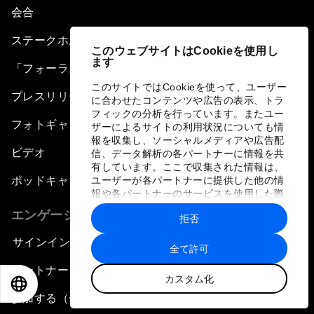
会合
ステークホルダーのコミュニティ
このウェブサイトはCookieを使用し
ます
「フォーラム・ストーリー」
このサイトではCookieを使って、ユーザー
プレスリリース
に合わせたコンテンツや広告の表示、トラ
フィックの分析を行っています。またユー
フォトギャラリー
ザーによるサイトの利用状況についても情
報を収集し、ソーシャルメディアや広告配
ビデオ
信、データ解析の各パートナーに情報を共
有しています。ここで収集された情報は、
ポッドキャスト
ユーザーが各パートナーに提供した他の情
報や各パートナーのサービスを使用した際
に収集された情報と組み合わされ、各パー
エンゲージメント
拒否
トナーによって使用されることがありま
す。
サインイン
全て許可
パートナー（組織）について
カスタム化
EN
ES
中文
日本語
参加する（個人、組織）