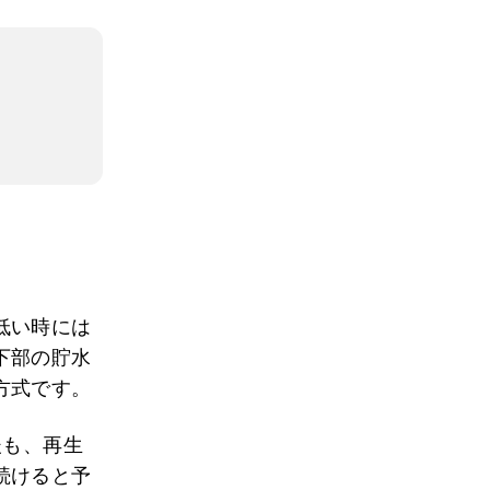
低い時には
下部の貯水
方式です。
後も、再生
続けると予