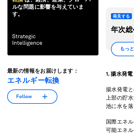
ルな問題に影響を与えていま
す。
発見する
年次総
もっ
最新の情報をお届けします：
1.
揚水発電
エネルギー転換
揚水発電と
Follow
上部の貯水
池に水を落
国際エネル
可能エネル