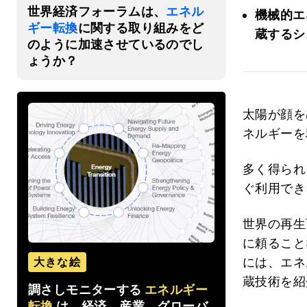
世界経済フォーラムは、
エネル
機械的エ
ギー転換
に関する取り組みをど
蔵するシ
のように加速させているのでし
ょうか？
太陽が顔を
ネルギーを
多く得られ
ぐ利用でき
世界の再生
に頼ること
には、エネ
大きな絵
蔵技術を紹
調さしモニターする
エネルギー
転換
は、経済、産業、グローバ