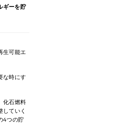
ルギーを貯
再生可能エ
要な時にす
、化石燃料
整していく
の4つの貯