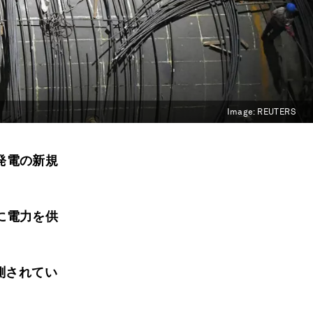
Image:
REUTERS
発電の新規
に電力を供
測されてい