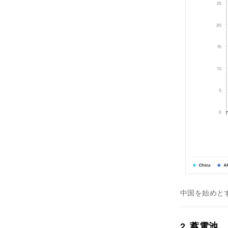
中国を始めと
2.
蓄電池