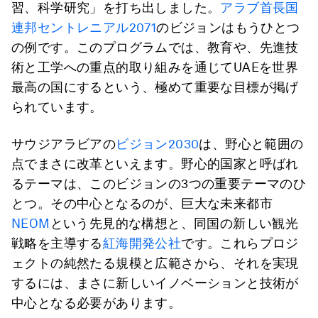
習、科学研究」を打ち出しました。
アラブ首長国
連邦セントレニアル2071
のビジョンはもうひとつ
の例です。このプログラムでは、教育や、先進技
術と工学への重点的取り組みを通じてUAEを世界
最高の国にするという、極めて重要な目標が掲げ
られています。
サウジアラビアの
ビジョン2030
は、野心と範囲の
点でまさに改革といえます。野心的国家と呼ばれ
るテーマは、このビジョンの3つの重要テーマのひ
とつ。その中心となるのが、巨大な未来都市
NEOM
という先見的な構想と、同国の新しい観光
戦略を主導する
紅海開発公社
です。これらプロジ
ェクトの純然たる規模と広範さから、それを実現
するには、まさに新しいイノベーションと技術が
中心となる必要があります。