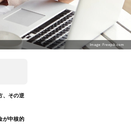
Image:
Freepik.com
方、その逆
金が中核的