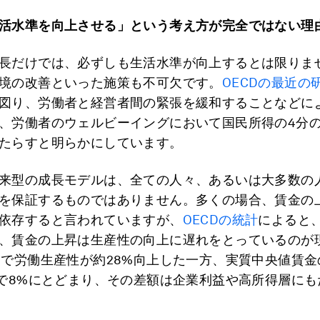
活水準を向上させる」という考え方が完全ではない理
長だけでは、必ずしも生活水準が向上するとは限りま
境の改善といった施策も不可欠です。
OECDの最近の
図り、労働者と経営者間の緊張を緩和することなどに
、労働者のウェルビーイングにおいて国民所得の4分の
たらすと明らかにしています。
来型の成長モデルは、全ての人々、あるいは大多数の
を保証するものではありません。多くの場合、賃金の
依存すると言われていますが、
OECDの統計
によると
、賃金の上昇は生産性の向上に遅れをとっているのが
間で労働生産性が約28%向上した一方、実質中央値賃
体で8%にとどまり、その差額は企業利益や高所得層に