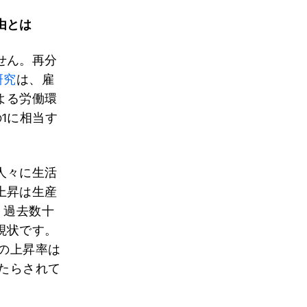
由とは
せん。再分
研究
は、雇
よる労働環
1に相当す
人々に生活
上昇は生産
、過去数十
現状です。
金の上昇率は
もたらされて