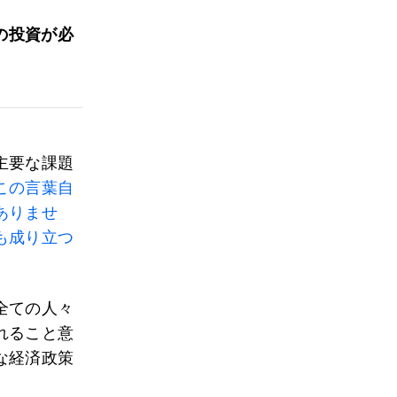
の投資が必
主要な課題
この言葉自
ありませ
も成り立つ
全ての人々
れること意
な経済政策